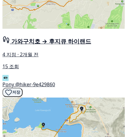
가와구치호 → 후지큐 하이랜드
4 지점 · 2개월 전
15 조회
Pony
@hiker-9e429860
저장