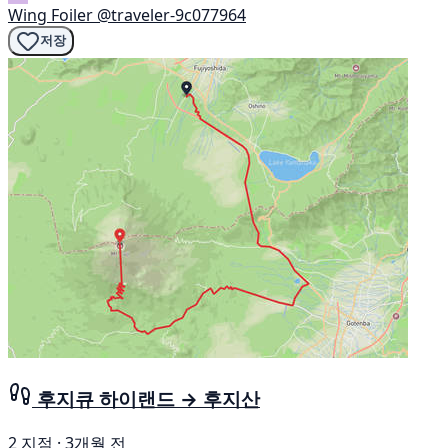
Wing Foiler
@traveler-9c077964
저장
후지큐 하이랜드 → 후지산
2 지점 · 3개월 전