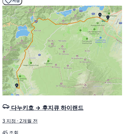
저장
다누키호 → 후지큐 하이랜드
3 지점 · 2개월 전
45 조회