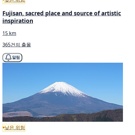
Fujisan, sacred place and source of artistic
inspiration
15 km
365건의 출몰
알림
낮은 위험