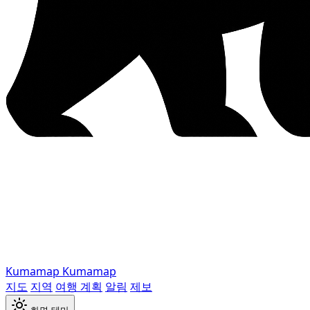
Kumamap
Kumamap
지도
지역
여행 계획
알림
제보