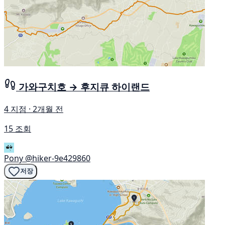
가와구치호 → 후지큐 하이랜드
4 지점 · 2개월 전
15 조회
Pony
@hiker-9e429860
저장