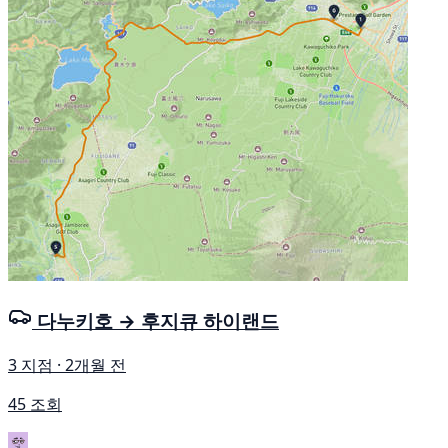
다누키호 → 후지큐 하이랜드
3 지점 · 2개월 전
45 조회