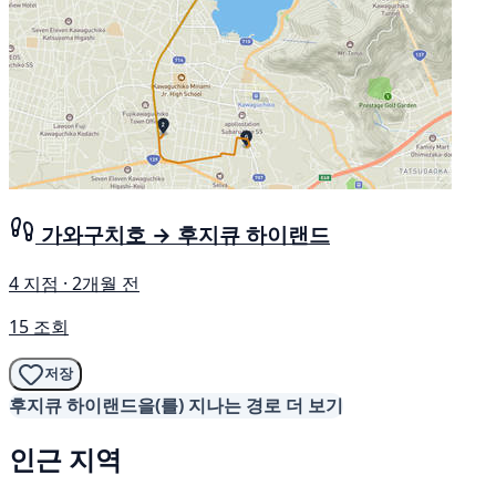
가와구치호 → 후지큐 하이랜드
4 지점 · 2개월 전
15 조회
저장
후지큐 하이랜드을(를) 지나는 경로 더 보기
인근 지역