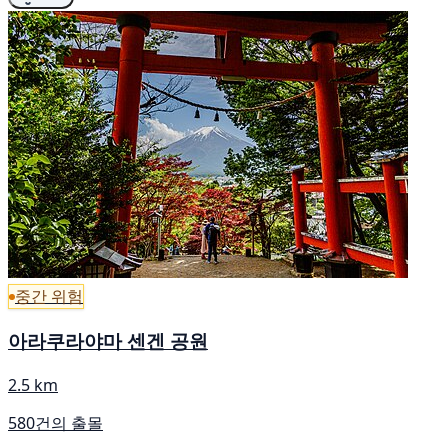
중간 위험
아라쿠라야마 센겐 공원
2.5 km
580건의 출몰