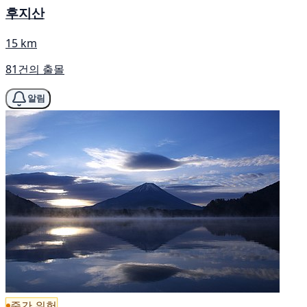
후지산
15 km
81건의 출몰
알림
중간 위험