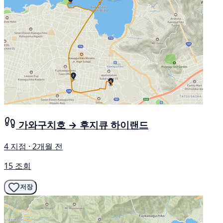
가와구치호 → 후지큐 하이랜드
4 지점 · 2개월 전
15 조회
저장