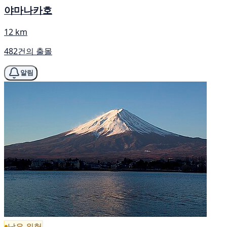
야마나카호
12 km
482건의 출몰
알림
낮은 위험