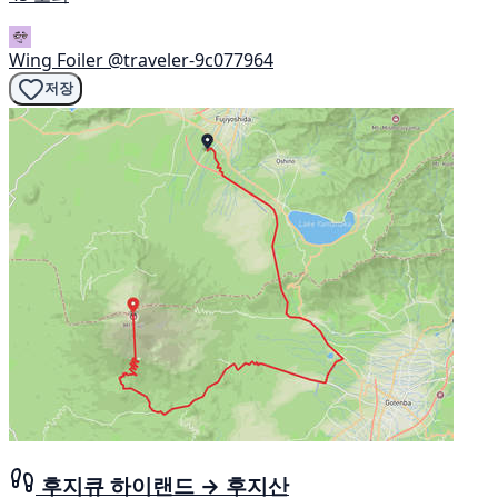
Wing Foiler
@traveler-9c077964
저장
후지큐 하이랜드 → 후지산