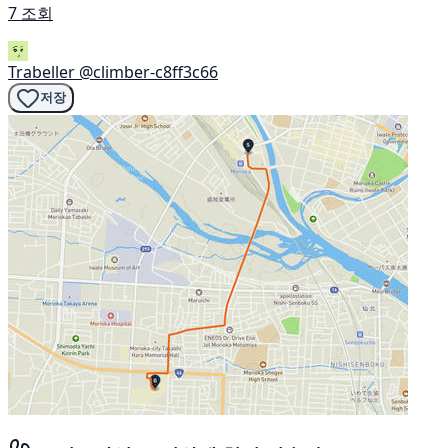
7 조회
Trabeller
@climber-c8ff3c66
저장