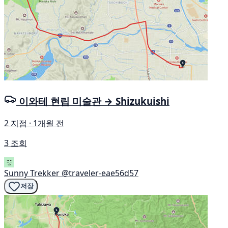
이와테 현립 미술관 → Shizukuishi
2 지점 · 1개월 전
3 조회
Sunny Trekker
@traveler-eae56d57
저장