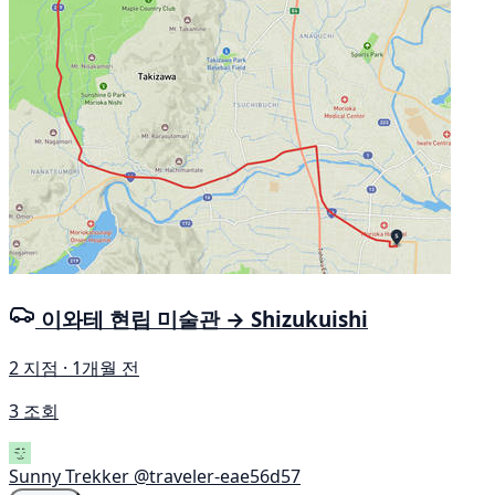
이와테 현립 미술관 → Shizukuishi
2 지점 · 1개월 전
3 조회
Sunny Trekker
@traveler-eae56d57