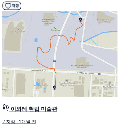
저장
이와테 현립 미술관
2 지점 · 1개월 전