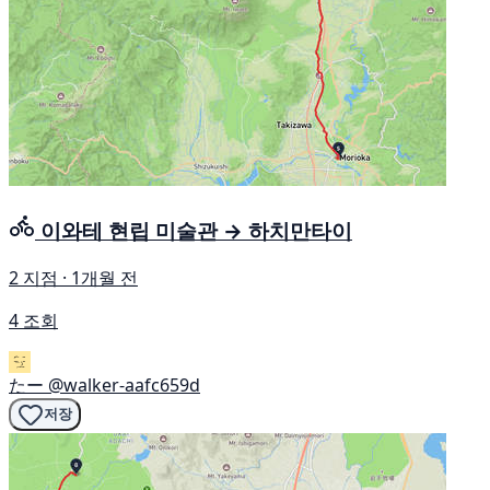
이와테 현립 미술관 → 하치만타이
2 지점 · 1개월 전
4 조회
たー
@walker-aafc659d
저장