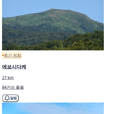
중간 위험
에보시다케
27 km
84건의 출몰
알림