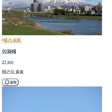
중간 위험
이와테
21 km
86건의 출몰
알림