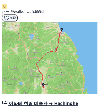
たー
@walker-aafc659d
저장
이와테 현립 미술관 → Hachinohe