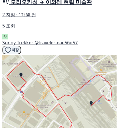
모리오카성 → 이와테 현립 미술관
2 지점 · 1개월 전
5 조회
Sunny Trekker
@traveler-eae56d57
저장