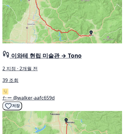
이와테 현립 미술관 → Tono
2 지점 · 2개월 전
39 조회
たー
@walker-aafc659d
저장