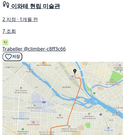
이와테 현립 미술관
2 지점 · 1개월 전
7 조회
Trabeller
@climber-c8ff3c66
저장