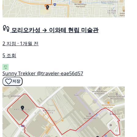
모리오카성 → 이와테 현립 미술관
2 지점 · 1개월 전
5 조회
Sunny Trekker
@traveler-eae56d57
저장