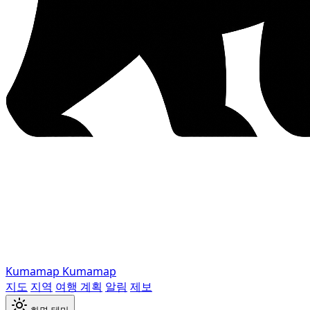
Kumamap
Kumamap
지도
지역
여행 계획
알림
제보