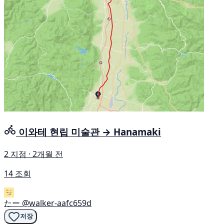
이와테 현립 미술관 → Hanamaki
2 지점 · 2개월 전
14 조회
たー
@walker-aafc659d
저장