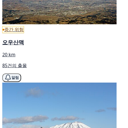
중간 위험
오우산맥
20 km
85건의 출몰
알림