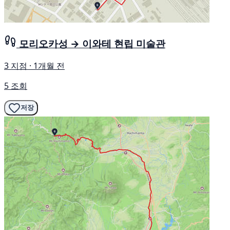
모리오카성 → 이와테 현립 미술관
3 지점 · 1개월 전
5 조회
저장