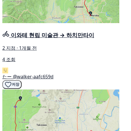
이와테 현립 미술관 → 하치만타이
2 지점 · 1개월 전
4 조회
たー
@walker-aafc659d
저장