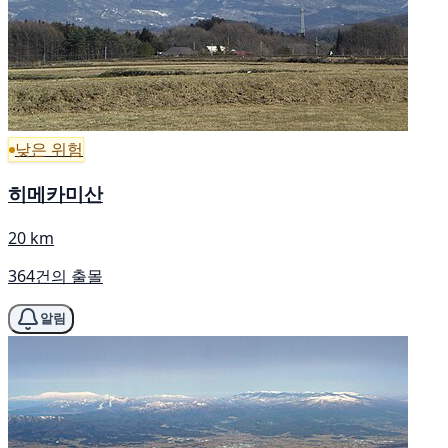
낮은 위험
히메카미산
20 km
364건의 출몰
알림