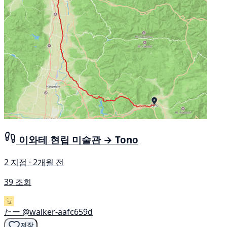
이와테 현립 미술관 → Tono
2 지점 · 2개월 전
39 조회
たー
@walker-aafc659d
저장