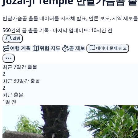
Jōzai-ji Temple
반달가슴곰
출
반달가슴곰 출몰 데이터를 지자체 발표, 언론 보도, 지역 제보
560건의 곰 출몰 기록
·
마지막 업데이트: 10시간 전
알림
여행 계획
위험 지도
곰 제보
데이터 문제 신고
최근 7일간 출몰
2
최근 30일간 출몰
2
최근 출몰
1일 전