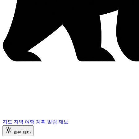
지도
지역
여행 계획
알림
제보
화면 테마