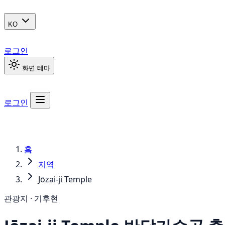
KO
로그인
화면 테마
로그인
홈
지역
Jōzai-ji Temple
관광지 · 기후현