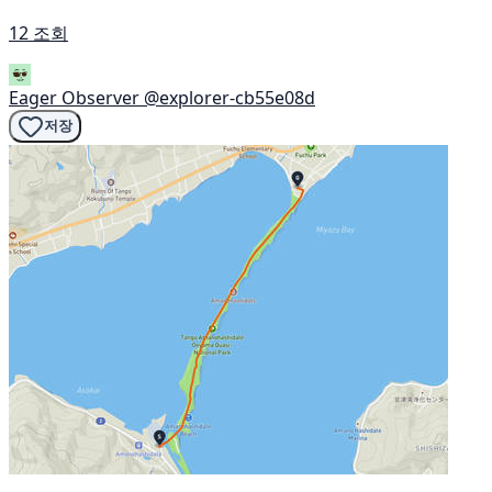
12 조회
Eager Observer
@explorer-cb55e08d
저장