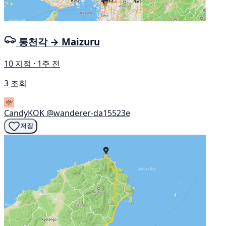
통천각 → Maizuru
10 지점 · 1주 전
3 조회
CandyKOK
@wanderer-da15523e
저장