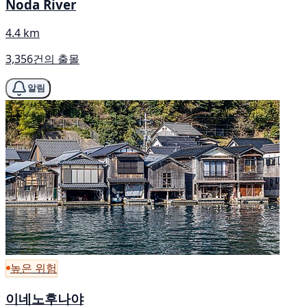
Noda River
4.4 km
3,356건의 출몰
알림
높은 위험
이네노후나야