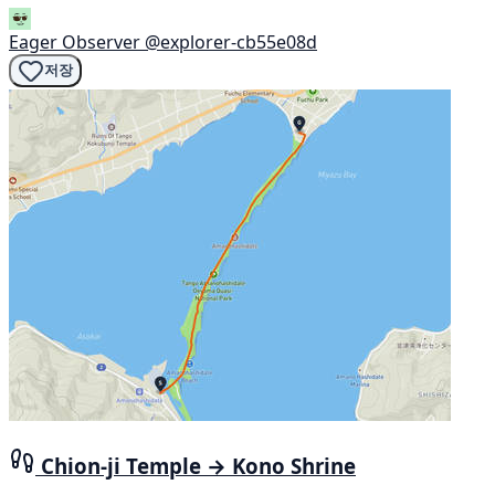
Eager Observer
@explorer-cb55e08d
저장
Chion-ji Temple → Kono Shrine