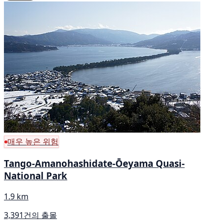
매우 높은 위험
Tango-Amanohashidate-Ōeyama Quasi-
National Park
1.9 km
3,391건의 출몰