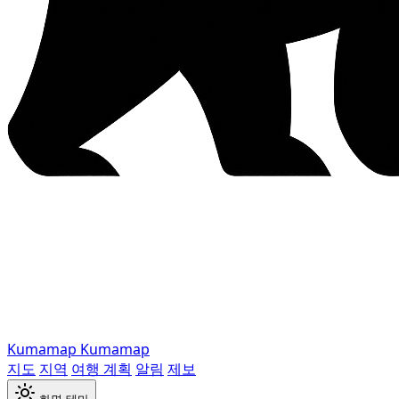
Kumamap
Kumamap
지도
지역
여행 계획
알림
제보