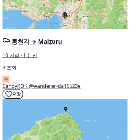
통천각 → Maizuru
10 지점 · 1주 전
3 조회
CandyKOK
@wanderer-da15523e
저장