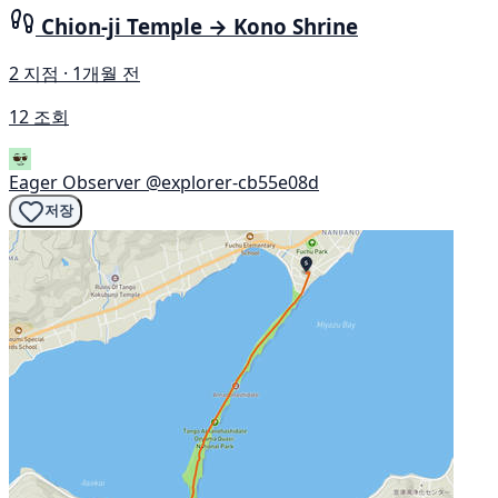
Chion-ji Temple → Kono Shrine
2 지점 · 1개월 전
12 조회
Eager Observer
@explorer-cb55e08d
저장