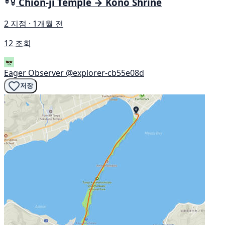
Chion-ji Temple → Kono Shrine
2 지점 · 1개월 전
12 조회
Eager Observer
@explorer-cb55e08d
저장