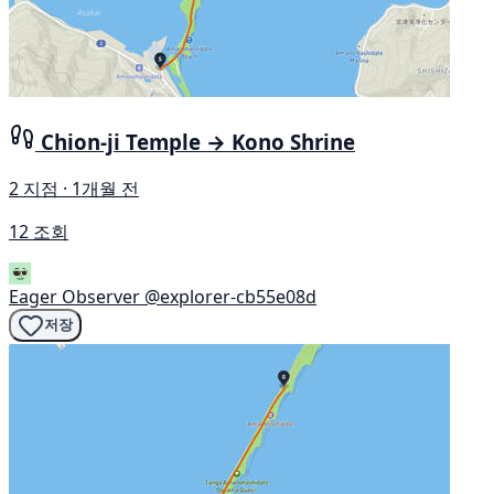
Chion-ji Temple → Kono Shrine
2 지점 · 1개월 전
12 조회
Eager Observer
@explorer-cb55e08d
저장