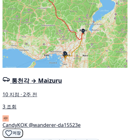
통천각 → Maizuru
10 지점 · 2주 전
3 조회
CandyKOK
@wanderer-da15523e
저장