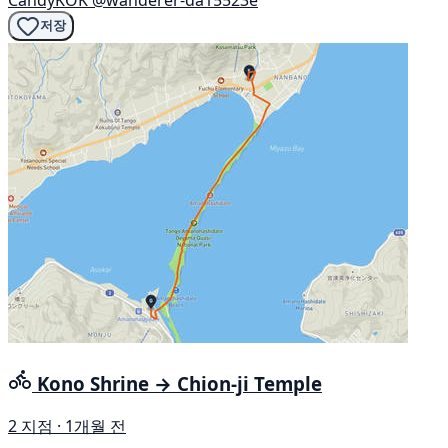
CandyKOK
@wanderer-da15523e
저장
Kono Shrine → Chion-ji Temple
2 지점 · 1개월 전