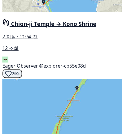
Chion-ji Temple → Kono Shrine
2 지점 · 1개월 전
12 조회
Eager Observer
@explorer-cb55e08d
저장