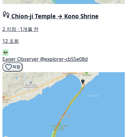
Chion-ji Temple → Kono Shrine
2 지점 · 1개월 전
12 조회
Eager Observer
@explorer-cb55e08d
저장