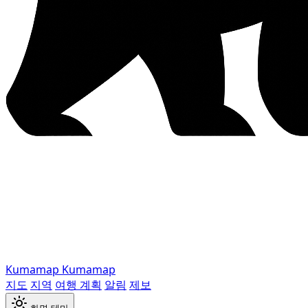
Kumamap
Kumamap
지도
지역
여행 계획
알림
제보