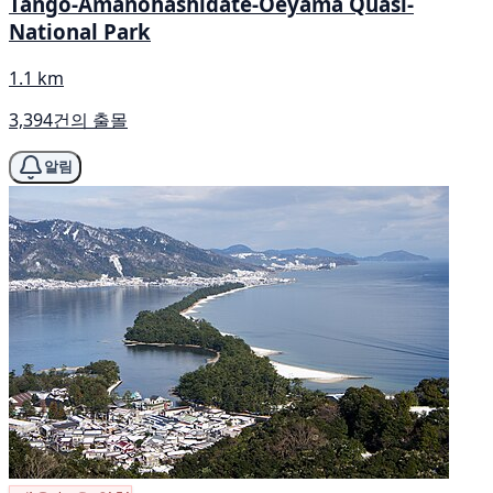
Tango-Amanohashidate-Ōeyama Quasi-
National Park
1.1 km
3,394건의 출몰
알림