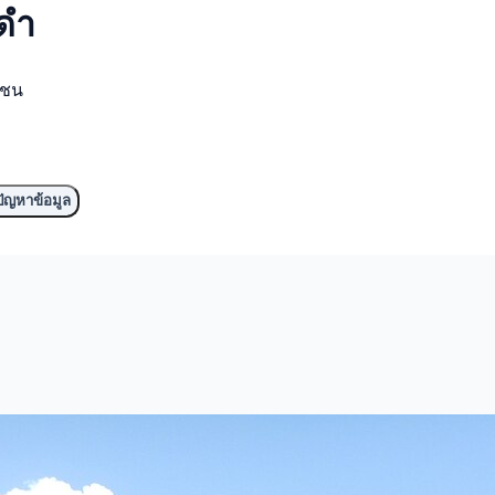
ดำ
มชน
ัญหาข้อมูล