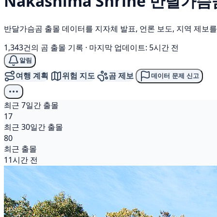
Nakashima Shrine
반달가슴
반달가슴곰 출몰 데이터를 지자체 발표, 언론 보도, 지역 제보
1,343건의 곰 출몰 기록
·
마지막 업데이트: 5시간 전
알림
여행 계획
위험 지도
곰 제보
데이터 문제 신고
최근 7일간 출몰
17
최근 30일간 출몰
80
최근 출몰
11시간 전