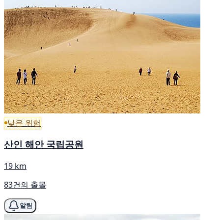
낮은 위험
산인 해안 국립공원
19 km
83건의 출몰
알림