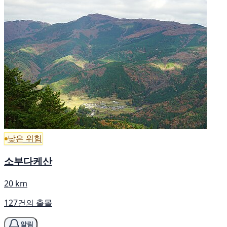
낮은 위험
소부다케산
20 km
127건의 출몰
알림