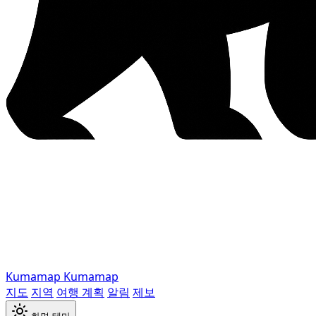
Kumamap
Kumamap
지도
지역
여행 계획
알림
제보