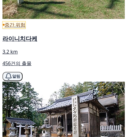
중간 위험
라이니치다케
3.2 km
456건의 출몰
알림