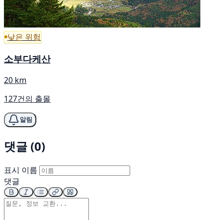
낮은 위험
소부다케산
20 km
127건의 출몰
알림
댓글 (0)
표시 이름
댓글