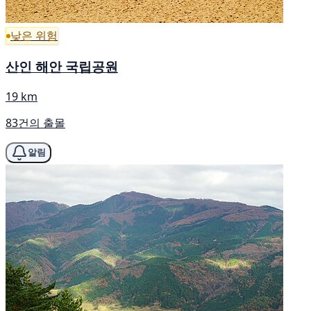
낮은 위험
산인 해안 국립공원
19 km
83건의 출몰
알림