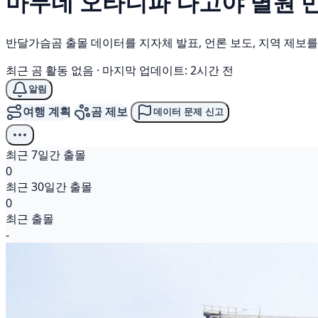
마무네 오타니파 나고야 별원
반달가슴곰 출몰 데이터를 지자체 발표, 언론 보도, 지역 제보
최근 곰 활동 없음
·
마지막 업데이트: 2시간 전
알림
여행 계획
곰 제보
데이터 문제 신고
최근 7일간 출몰
0
최근 30일간 출몰
0
최근 출몰
-