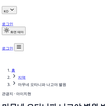
KO
로그인
화면 테마
로그인
홈
지역
마무네 오타니파 나고야 별원
관광지 · 아이치현