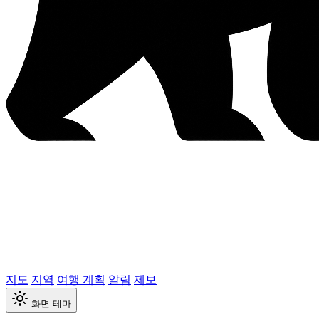
지도
지역
여행 계획
알림
제보
화면 테마