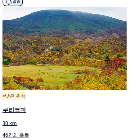
알림
낮은 위험
쿠리코마
30 km
46건의 출몰