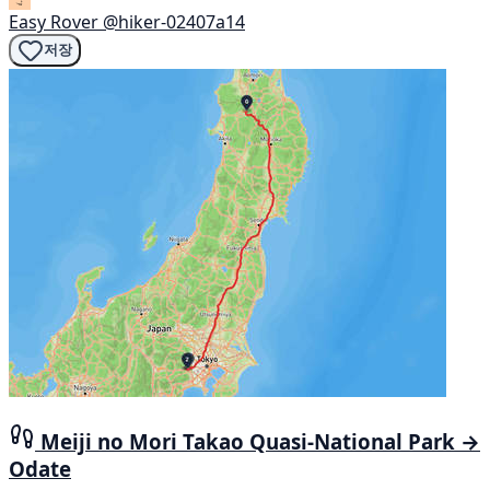
Easy Rover
@hiker-02407a14
저장
Meiji no Mori Takao Quasi-National Park →
Odate