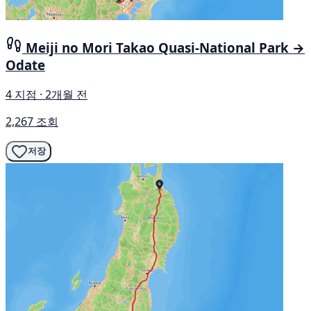
Meiji no Mori Takao Quasi-National Park →
Odate
4 지점 · 2개월 전
2,267 조회
저장