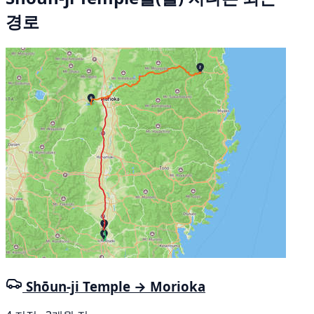
경로
Shōun-ji Temple → Morioka