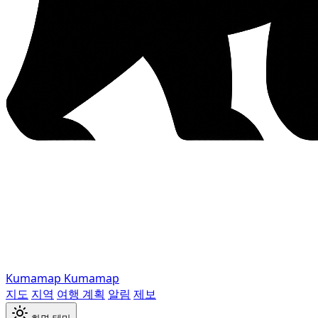
Kumamap
Kumamap
지도
지역
여행 계획
알림
제보