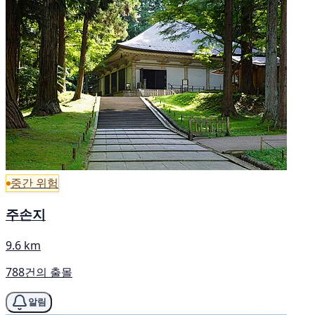
중간 위험
주손지
9.6 km
788건의 출몰
알림