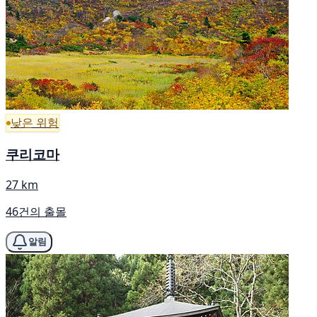
낮은 위험
쿠리코마
27 km
46건의 출몰
알림