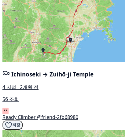
Ichinoseki → Zuihō-ji Temple
4 지점 · 2개월 전
56 조회
Ready Climber
@friend-2fb68980
저장