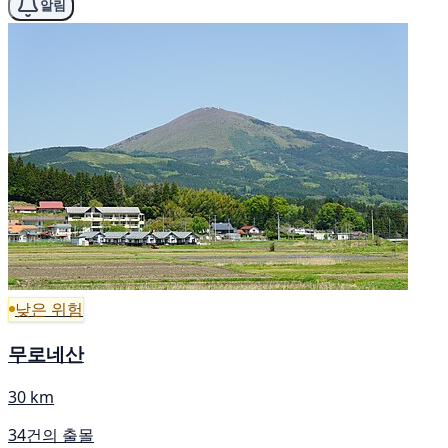
알림
낮은 위험
무로네산
30 km
34건의 출몰