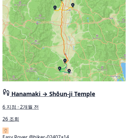
Hanamaki → Shōun-ji Temple
6 지점 · 2개월 전
26 조회
Easy Rover
@hiker-02407a14