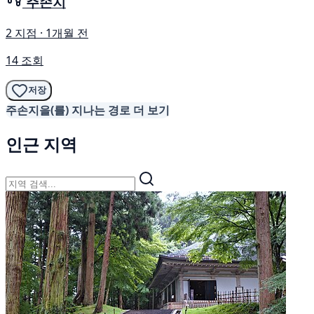
주손지
2 지점 · 1개월 전
14 조회
저장
주손지을(를) 지나는 경로 더 보기
인근 지역