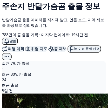
주손지
반달가슴곰
출몰 정보
반달가슴곰 출몰 데이터를 지자체 발표, 언론 보도, 지역 제보
를 바탕으로 정리했습니다.
788건의 곰 출몰 기록
·
마지막 업데이트: 19시간 전
알림
여행 계획
위험 지도
곰 제보
데이터 문제 신고
최근 7일간 출몰
1
최근 30일간 출몰
24
최근 출몰
5일 전