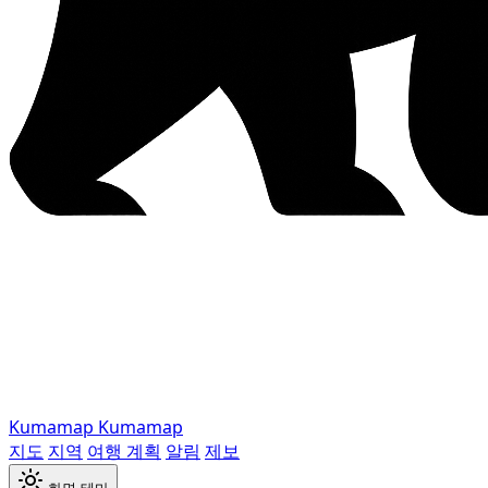
Kumamap
Kumamap
지도
지역
여행 계획
알림
제보