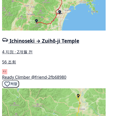
Ichinoseki → Zuihō-ji Temple
4 지점 · 2개월 전
56 조회
Ready Climber
@friend-2fb68980
저장