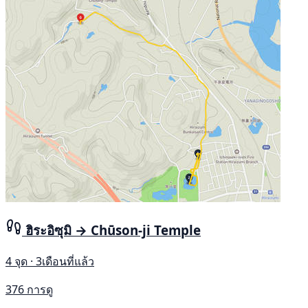
ฮิระอิซุมิ → Chūson-ji Temple
4 จุด · 3เดือนที่แล้ว
376 การดู