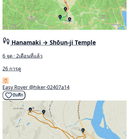
Hanamaki → Shōun-ji Temple
6 จุด · 2เดือนที่แล้ว
26 การดู
Easy Rover
@hiker-02407a14
บันทึก