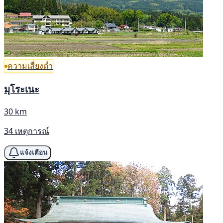
ความเสี่ยงต่ำ
มุโระเนะ
30 km
34 เหตุการณ์
แจ้งเตือน