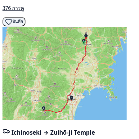
376 การดู
บันทึก
Ichinoseki → Zuihō-ji Temple