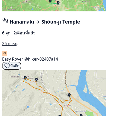
Hanamaki → Shōun-ji Temple
6 จุด · 2เดือนที่แล้ว
26 การดู
Easy Rover
@hiker-02407a14
บันทึก