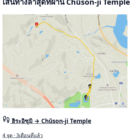
เส้นทางล่าสุดที่ผ่าน Chūson-ji Temple
ฮิระอิซุมิ → Chūson-ji Temple
4 จุด · 3เดือนที่แล้ว