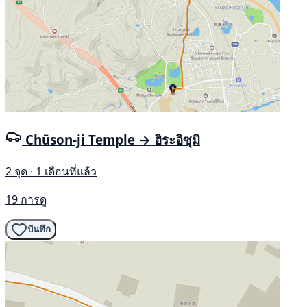
Chūson-ji Temple → ฮิระอิซุมิ
2 จุด · 1 เดือนที่แล้ว
19 การดู
บันทึก