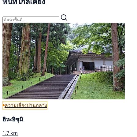
พื้นที่ใกล้เคียง
ความเสี่ยงปานกลาง
ฮิระอิซุมิ
1.7 km