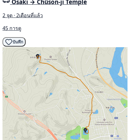
Osaki → Chūson-ji Temple
2 จุด · 2เดือนที่แล้ว
45 การดู
บันทึก