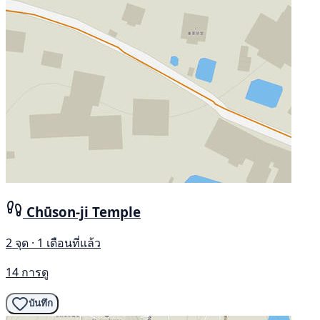
Chūson-ji Temple
2 จุด · 1 เดือนที่แล้ว
14 การดู
บันทึก