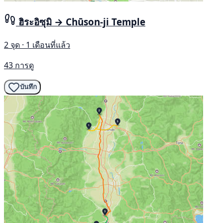
ฮิระอิซุมิ → Chūson-ji Temple
2 จุด · 1 เดือนที่แล้ว
43 การดู
บันทึก