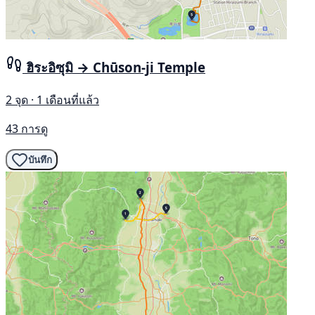
ฮิระอิซุมิ → Chūson-ji Temple
2 จุด · 1 เดือนที่แล้ว
43 การดู
บันทึก