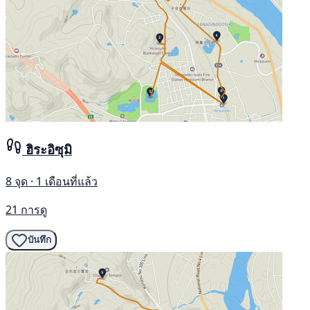
ฮิระอิซุมิ
8 จุด · 1 เดือนที่แล้ว
21 การดู
บันทึก