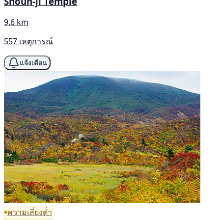
Shōun-ji Temple
9.6 km
557 เหตุการณ์
แจ้งเตือน
ความเสี่ยงต่ำ