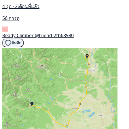
4 จุด · 2เดือนที่แล้ว
56 การดู
Ready Climber
@friend-2fb68980
บันทึก