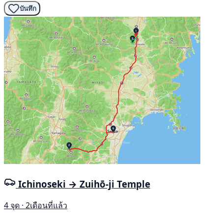
บันทึก
Ichinoseki → Zuihō-ji Temple
4 จุด · 2เดือนที่แล้ว