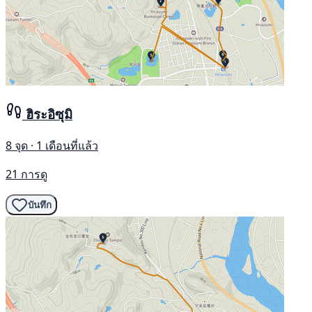
ฮิระอิซุมิ
8 จุด · 1 เดือนที่แล้ว
21 การดู
บันทึก