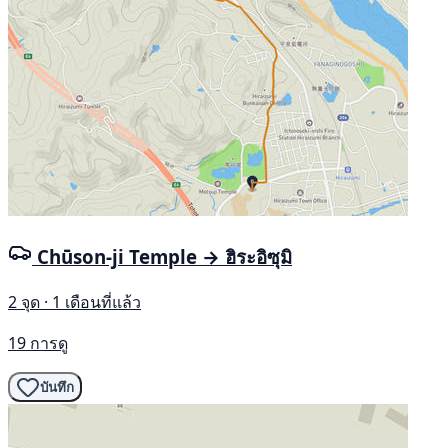
Chūson-ji Temple → ฮิระอิซุมิ
2 จุด · 1 เดือนที่แล้ว
19 การดู
บันทึก