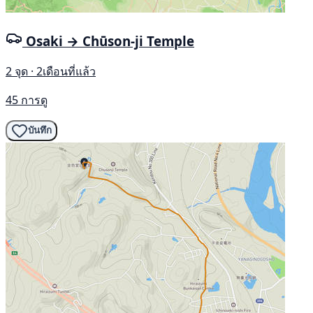
Osaki → Chūson-ji Temple
2 จุด · 2เดือนที่แล้ว
45 การดู
บันทึก