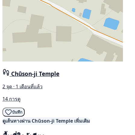
Chūson-ji Temple
2 จุด · 1 เดือนที่แล้ว
14 การดู
บันทึก
ดูเส้นทางผ่าน Chūson-ji Temple เพิ่มเติม