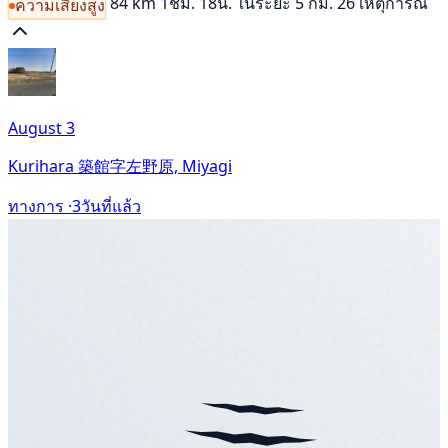
84 km
1ชม. 18น.
ในระยะ 5 กม. 26 เหตุการณ์
ความเสี่ยงสูง
August 3
Kurihara 築館字左野原, Miyagi
ทางการ ·
3วันที่แล้ว