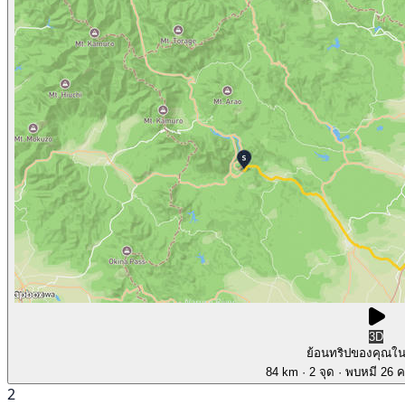
3D
ย้อนทริปของคุณใ
84 km
· 2 จุด
· พบหมี 26 คร
2