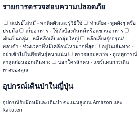
รายการตรวจสอบความปลอดภัย
สเปรย์ไล่หมี - พกติดตัวและรู้วิธีใช้
ทำเสียง - พูดดังๆ หรือ
ปรบมือ
เก็บอาหาร - ใช้ถังป้องกันหมีหรือแขวนอาหาร
เดินเป็นกลุ่ม - หมีหลีกเลี่ยงกลุ่มใหญ่
หลีกเลี่ยงรุ่งอรุณ/
พลบค่ำ - ช่วงเวลาที่หมีเคลื่อนไหวมากที่สุด
อยู่ในเส้นทาง -
อย่าเข้าไปในพืชพันธุ์หนาแน่น
ตรวจสอบสภาพ - ดูเหตุการณ์
ล่าสุดก่อนออกเดินทาง
บอกใครสักคน - แชร์แผนการเดิน
ทางของคุณ
อุปกรณ์เดินป่าในญี่ปุ่น
อุปกรณ์รับมือหมีและเดินป่า คะแนนสูงบน Amazon และ
Rakuten