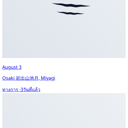
August 3
Osaki 岩出山池月, Miyagi
ทางการ ·
3วันที่แล้ว