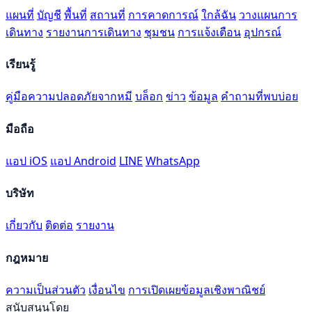
แผนที่
บัญชี
พื้นที่
สถานที่
การคาดการณ์
ใกล้ฉัน
วางแผนการ
เดินทาง
รายงานการเดินทาง
ชุมชน
การแจ้งเตือน
อุปกรณ์
เรียนรู้
คู่มือความปลอดภัยจากหมี
บล็อก
ข่าว
ข้อมูล
คำถามที่พบบ่อย
มือถือ
แอป iOS
แอป Android
LINE
WhatsApp
บริษัท
เกี่ยวกับ
ติดต่อ
รายงาน
กฎหมาย
ความเป็นส่วนตัว
เงื่อนไข
การเปิดเผยข้อมูลเชิงพาณิชย์
สนับสนุนโดย