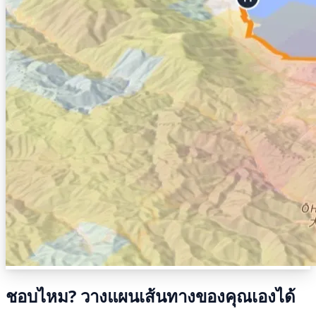
ชอบไหม? วางแผนเส้นทางของคุณเองได้