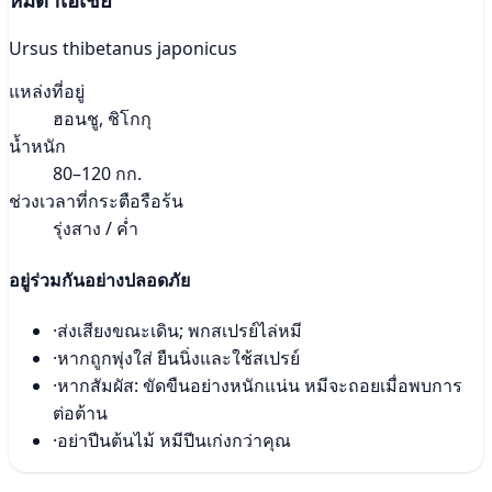
Ursus thibetanus japonicus
แหล่งที่อยู่
ฮอนชู, ชิโกกุ
น้ำหนัก
80–120 กก.
ช่วงเวลาที่กระตือรือร้น
รุ่งสาง / ค่ำ
อยู่ร่วมกันอย่างปลอดภัย
·
ส่งเสียงขณะเดิน; พกสเปรย์ไล่หมี
·
หากถูกพุ่งใส่ ยืนนิ่งและใช้สเปรย์
·
หากสัมผัส: ขัดขืนอย่างหนักแน่น หมีจะถอยเมื่อพบการ
ต่อต้าน
·
อย่าปีนต้นไม้ หมีปีนเก่งกว่าคุณ