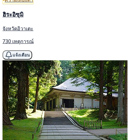
ฮิระอิซุมิ
จังหวัดอิวาเตะ
730 เหตุการณ์
แจ้งเตือน