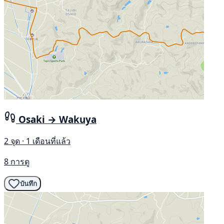
Osaki → Wakuya
2 จุด · 1 เดือนที่แล้ว
8 การดู
บันทึก