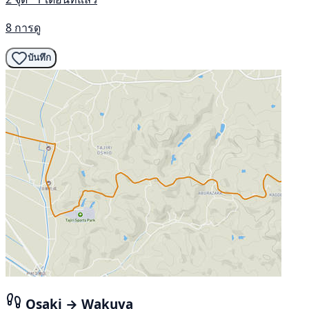
8 การดู
บันทึก
Osaki → Wakuya