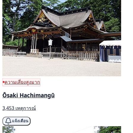
ความเสี่ยงสูงมาก
Ōsaki Hachimangū
3,453 เหตุการณ์
แจ้งเตือน