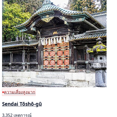
ความเสี่ยงสูงมาก
Sendai Tōshō-gū
3,352 เหตุการณ์