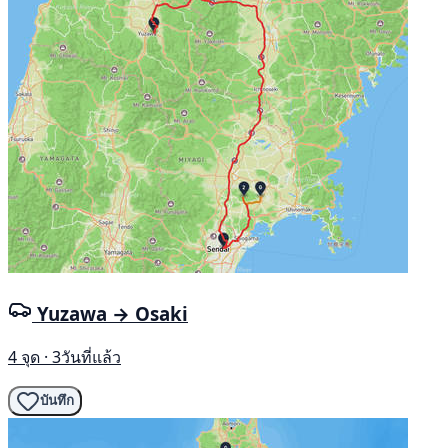
Yuzawa → Osaki
4 จุด · 3วันที่แล้ว
บันทึก