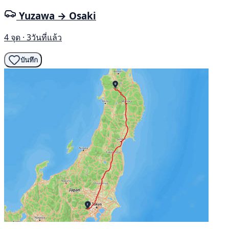
Yuzawa → Osaki
4 จุด · 3วันที่แล้ว
บันทึก