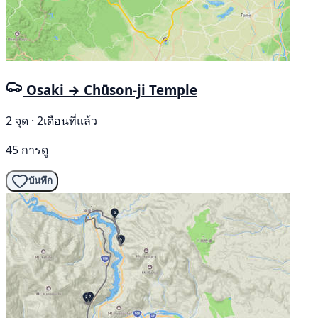
Osaki → Chūson-ji Temple
2 จุด · 2เดือนที่แล้ว
45 การดู
บันทึก