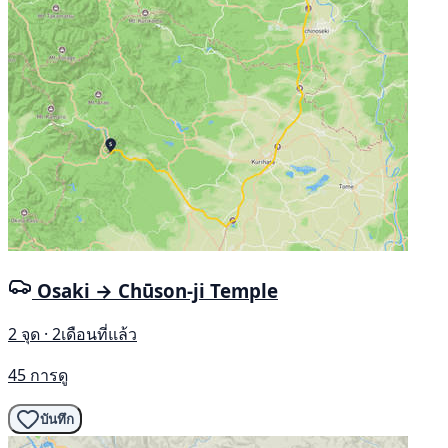
Osaki → Chūson-ji Temple
2 จุด · 2เดือนที่แล้ว
45 การดู
บันทึก