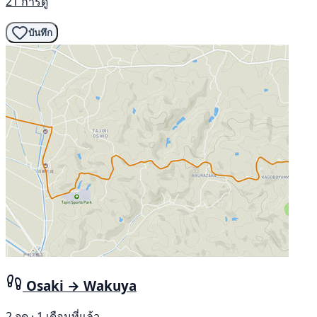
21 การดู
บันทึก
Osaki → Wakuya
2 จุด · 1 เดือนที่แล้ว