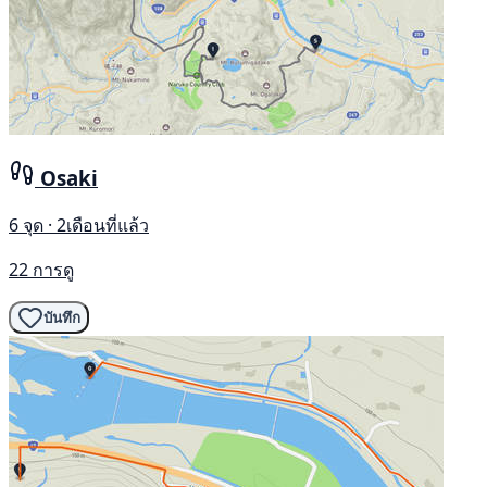
Osaki
6 จุด · 2เดือนที่แล้ว
22 การดู
บันทึก