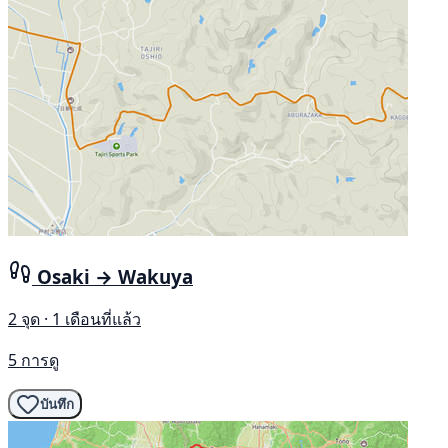
Osaki → Wakuya
2 จุด · 1 เดือนที่แล้ว
5 การดู
บันทึก