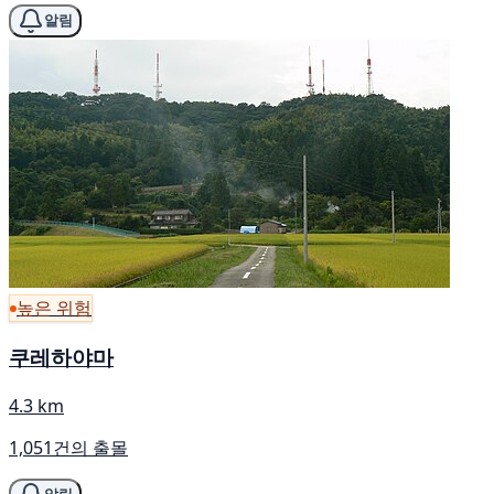
알림
높은 위험
쿠레하야마
4.3 km
1,051건의 출몰