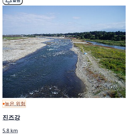
알림
높은 위험
진즈강
5.8 km