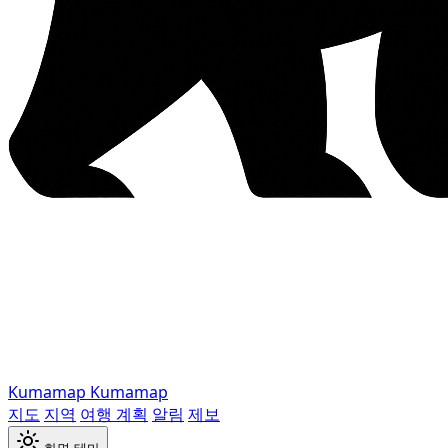
Kumamap
Kumamap
지도
지역
여행 계획
알림
제보