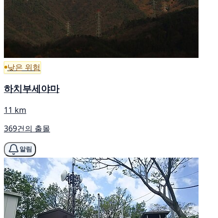
낮은 위험
하치부세야마
11 km
369건의 출몰
알림