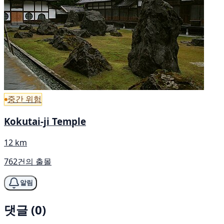
중간 위험
Kokutai-ji Temple
12 km
762건의 출몰
알림
댓글 (0)