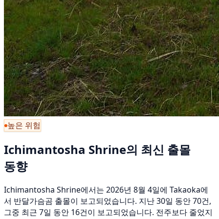
높은 위험
Ichimantosha Shrine의 최신 출몰
동향
Ichimantosha Shrine에서는 2026년 8월 4일에 Takaoka에
서 반달가슴곰 출몰이 보고되었습니다. 지난 30일 동안 70건,
그중 최근 7일 동안 16건이 보고되었습니다. 전주보다 줄었지