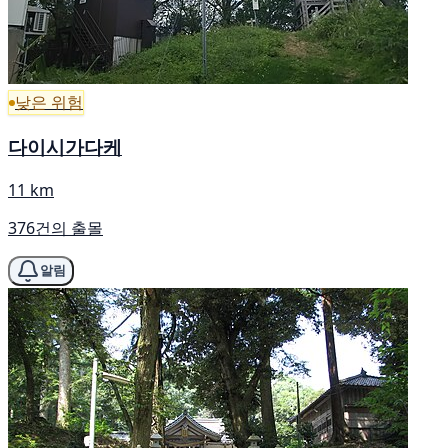
낮은 위험
다이시가다케
11 km
376건의 출몰
알림