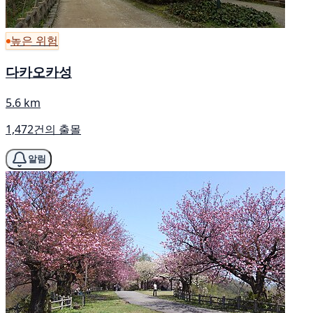
높은 위험
다카오카성
5.6 km
1,472건의 출몰
알림