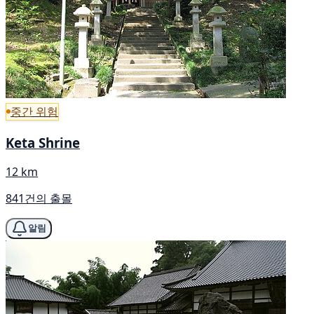
중간 위험
Keta Shrine
12 km
841건의 출몰
알림