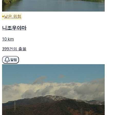
낮은 위험
니조우야마
10 km
399건의 출몰
알림