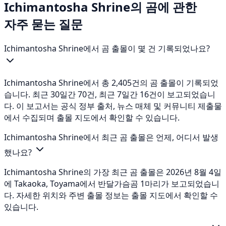
Ichimantosha Shrine의 곰에 관한
자주 묻는 질문
Ichimantosha Shrine에서 곰 출몰이 몇 건 기록되었나요?
Ichimantosha Shrine에서 총 2,405건의 곰 출몰이 기록되었
습니다. 최근 30일간 70건, 최근 7일간 16건이 보고되었습니
다. 이 보고서는 공식 정부 출처, 뉴스 매체 및 커뮤니티 제출물
에서 수집되며 출몰 지도에서 확인할 수 있습니다.
Ichimantosha Shrine에서 최근 곰 출몰은 언제, 어디서 발생
했나요?
Ichimantosha Shrine의 가장 최근 곰 출몰은 2026년 8월 4일
에 Takaoka, Toyama에서 반달가슴곰 1마리가 보고되었습니
다. 자세한 위치와 주변 출몰 정보는 출몰 지도에서 확인할 수
있습니다.