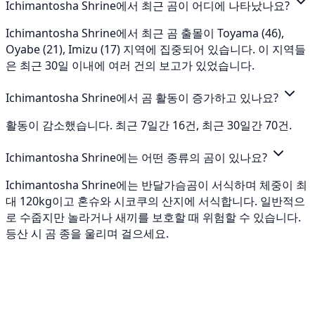
Ichimantosha Shrine에서 최근 곰이 어디에 나타났나요?
Ichimantosha Shrine에서 최근 곰 출몰이 Toyama (46),
Oyabe (21), Imizu (17) 지역에 집중되어 있습니다. 이 지역들
은 최근 30일 이내에 여러 건의 보고가 있었습니다.
Ichimantosha Shrine에서 곰 활동이 증가하고 있나요?
활동이 감소했습니다. 최근 7일간 16건, 최근 30일간 70건.
Ichimantosha Shrine에는 어떤 종류의 곰이 있나요?
Ichimantosha Shrine에는 반달가슴곰이 서식하며 체중이 최
대 120kg이고 혼슈와 시코쿠의 산지에 서식합니다. 일반적으
로 수줍지만 놀라거나 새끼를 보호할 때 위험할 수 있습니다.
등산 시 곰 종을 울리며 걸으세요.