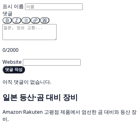
표시 이름
댓글
0/2000
Website
댓글 작성
아직 댓글이 없습니다.
일본 등산·곰 대비 장비
Amazon·Rakuten 고평점 제품에서 엄선한 곰 대비와 등산 장
비.