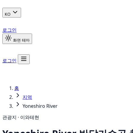
KO
로그인
화면 테마
로그인
홈
지역
Yoneshiro River
관광지 · 이와테현