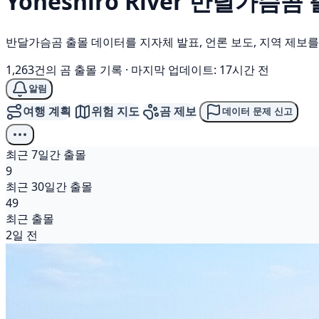
Yoneshiro River
반달가슴곰
반달가슴곰 출몰 데이터를 지자체 발표, 언론 보도, 지역 제보
1,263건의 곰 출몰 기록
·
마지막 업데이트: 17시간 전
알림
여행 계획
위험 지도
곰 제보
데이터 문제 신고
최근 7일간 출몰
9
최근 30일간 출몰
49
최근 출몰
2일 전