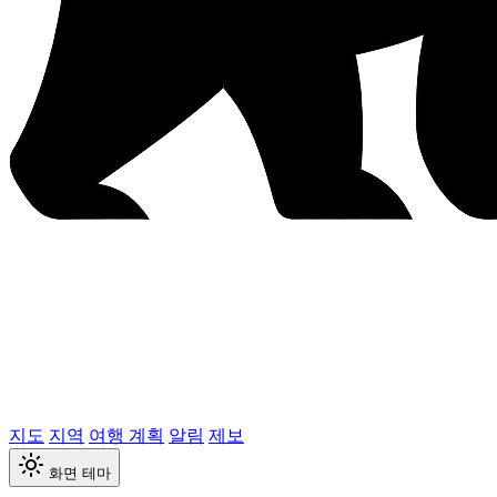
지도
지역
여행 계획
알림
제보
화면 테마