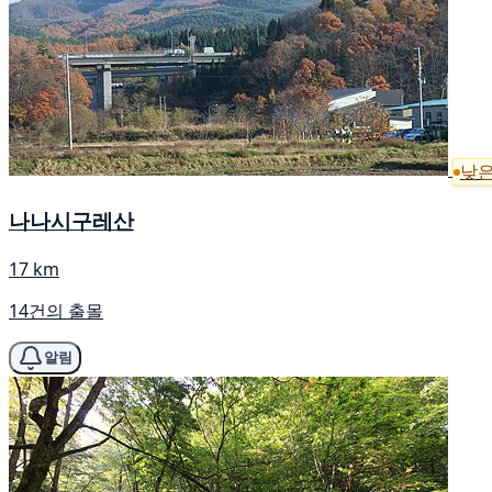
낮은
나나시구레산
17 km
14건의 출몰
알림