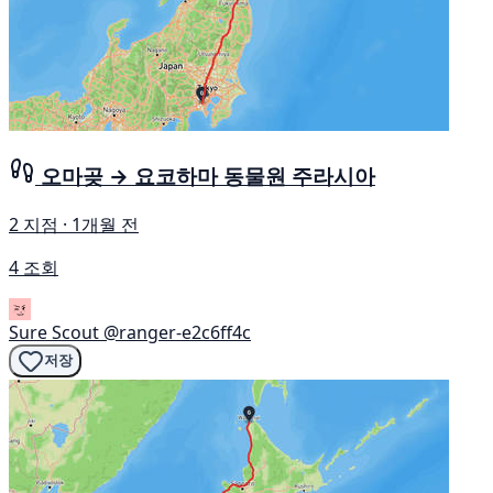
오마곶 → 요코하마 동물원 주라시아
2 지점 · 1개월 전
4 조회
Sure Scout
@ranger-e2c6ff4c
저장