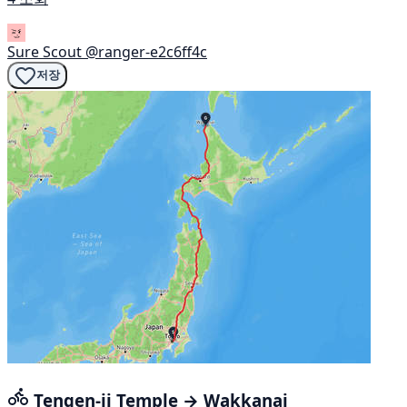
Sure Scout
@ranger-e2c6ff4c
저장
Tengen-ji Temple → Wakkanai