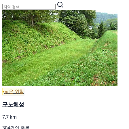
낮은 위험
구노헤성
7.7 km
304건의 출몰