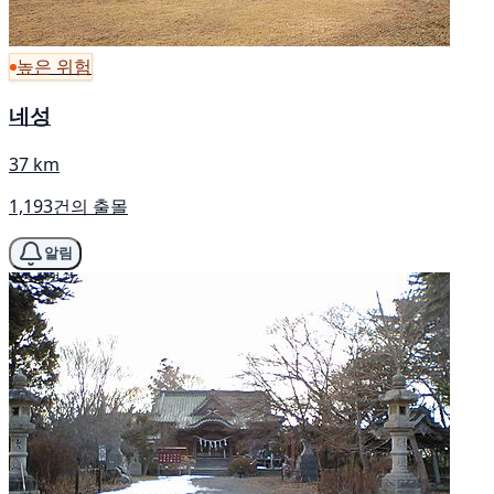
높은 위험
네성
37 km
1,193건의 출몰
알림