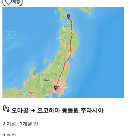
저장
오마곶 → 요코하마 동물원 주라시아
2 지점 · 1개월 전
4 조회