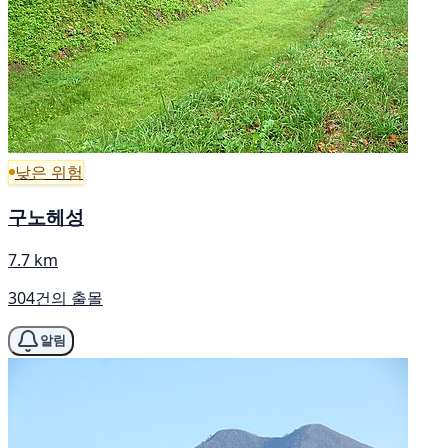
낮은 위험
구노헤성
7.7 km
304건의 출몰
알림