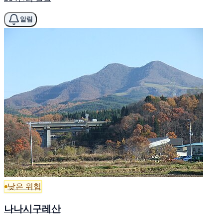
알림
낮은 위험
나나시구레산