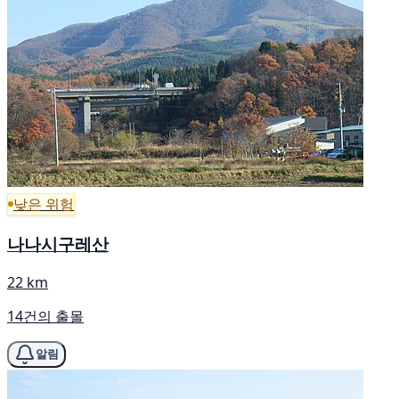
낮은 위험
나나시구레산
22 km
14건의 출몰
알림