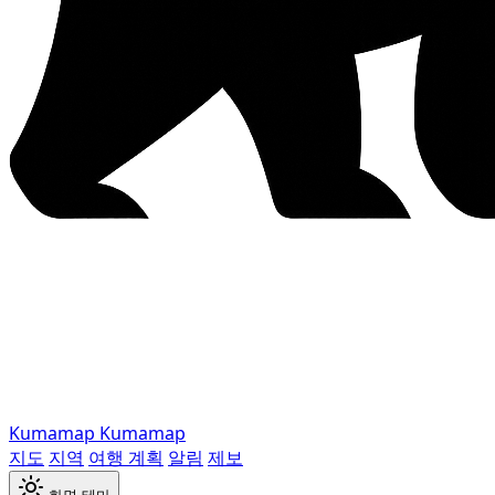
Kumamap
Kumamap
지도
지역
여행 계획
알림
제보