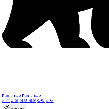
Kumamap
Kumamap
지도
지역
여행 계획
알림
제보