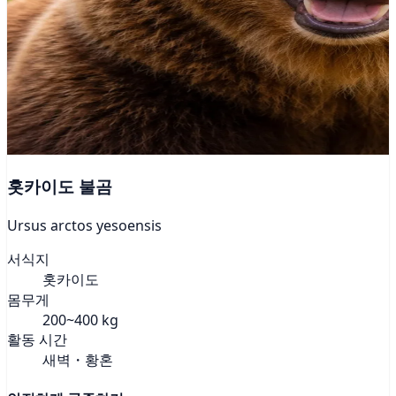
홋카이도 불곰
Ursus arctos yesoensis
서식지
홋카이도
몸무게
200~400 kg
활동 시간
새벽・황혼