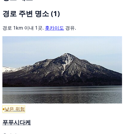
경로 주변 명소
(1)
경로 1km 이내 1곳.
홋카이도
경유.
낮은 위험
푸푸시다케