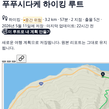
푸푸시다케 하이킹 루트
하이킹
·
·
3.2 km
·
57분
·
2 지점
·
출몰 5건
·
중간 위험
2026년 5월 11일에 저장
·
마지막 업데이트: 22시간 전
이 루트로 내 계획 만들기
새로운 여행 계획으로 저장됩니다. 원본 리포트는 그대로 유지
됩니다.