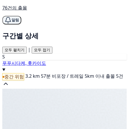
76건의 출몰
알림
구간별 상세
|
모두 펼치기
모두 접기
S
푸푸시다케, 홋카이도
3.2 km
57분
비포장 / 트레일
5km 이내 출몰 5건
중간 위험