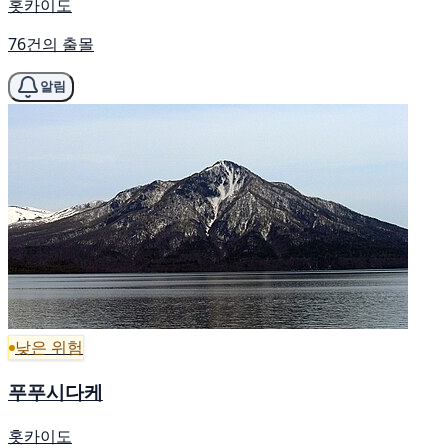
홋카이도
76건의 출몰
알림
낮은 위험
푸푸시다케
홋카이도