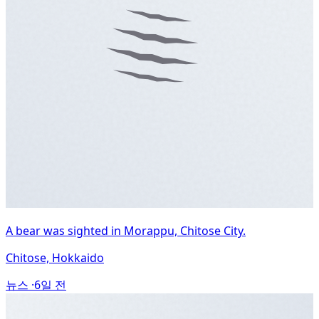
A bear was sighted in Morappu, Chitose City.
Chitose, Hokkaido
뉴스 ·
6일 전