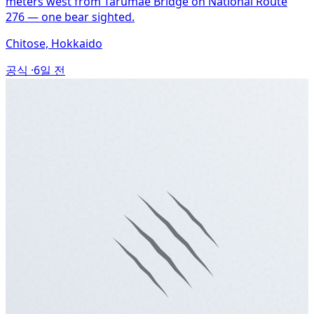
meters west from Tarumae Bridge on National Route
276 — one bear sighted.
Chitose, Hokkaido
공식 ·
6일 전