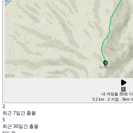
3D
내 여정을 3D로 
3.2 km
· 2 지점
· 5km
2
최근 7일간 출몰
5
최근 30일간 출몰