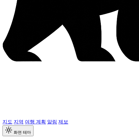
지도
지역
여행 계획
알림
제보
화면 테마