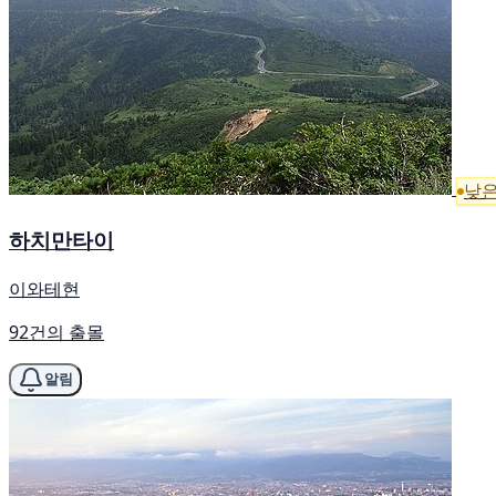
낮은
하치만타이
이와테현
92건의 출몰
알림