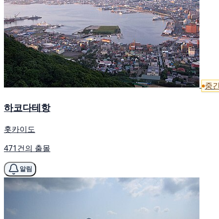
중간
하코다테항
홋카이도
471건의 출몰
알림