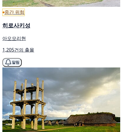
중간 위험
히로사키성
아오모리현
1,205건의 출몰
알림