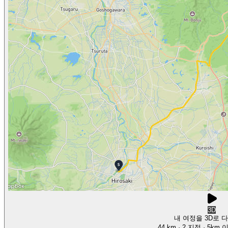
3D
내 여정을 3D로 
44 km
· 2 지점
· 5km 