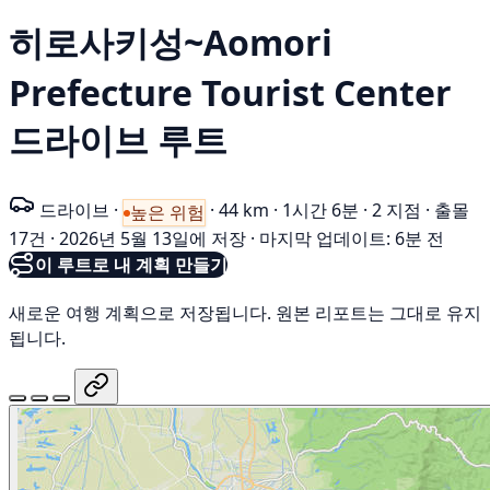
히로사키성~Aomori
Prefecture Tourist Center
드라이브 루트
드라이브
·
·
44 km
·
1시간 6분
·
2 지점
·
출몰
높은 위험
17건
·
2026년 5월 13일에 저장
·
마지막 업데이트: 6분 전
이 루트로 내 계획 만들기
새로운 여행 계획으로 저장됩니다. 원본 리포트는 그대로 유지
됩니다.