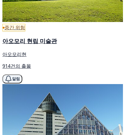
중간 위험
아오모리 현립 미술관
아오모리현
914건의 출몰
알림