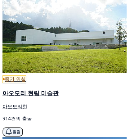
중간 위험
아오모리 현립 미술관
아오모리현
914건의 출몰
알림