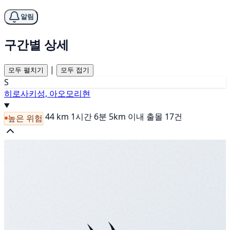
알림
구간별 상세
|
모두 펼치기
모두 접기
S
히로사키성, 아오모리현
44 km
1시간 6분
5km 이내 출몰 17건
높은 위험