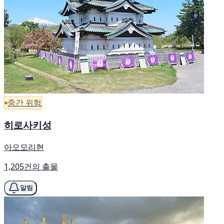
중간 위험
히로사키성
아오모리현
1,205건의 출몰
알림