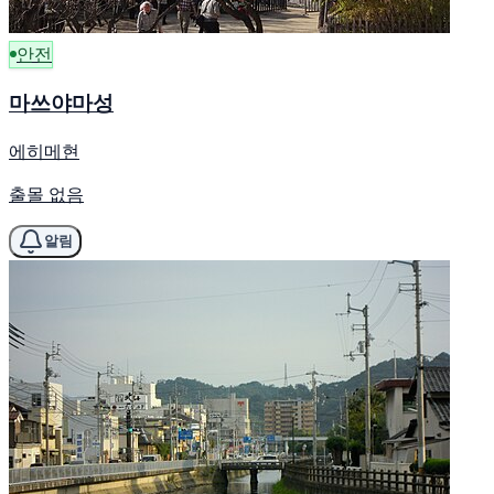
안전
마쓰야마성
에히메현
출몰 없음
알림