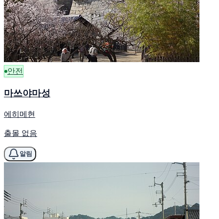
안전
마쓰야마성
에히메현
출몰 없음
알림