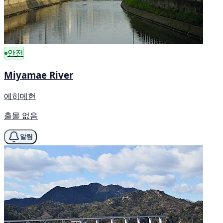
안전
Miyamae River
에히메현
출몰 없음
알림