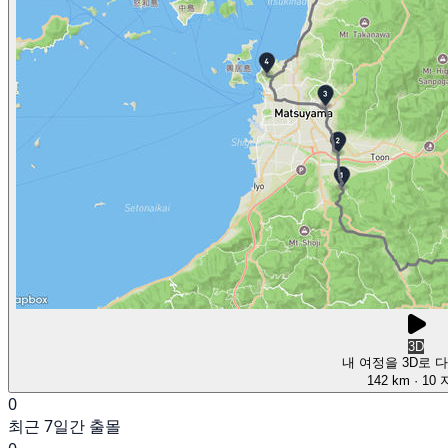
3D
내 여정을 3D로 
142 km
· 10
0
최근 7일간 출몰