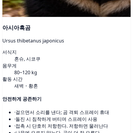
아시아흑곰
Ursus thibetanus japonicus
서식지
혼슈, 시코쿠
몸무게
80~120 kg
활동 시간
새벽・황혼
안전하게 공존하기
·
걸으면서 소리를 낸다; 곰 격퇴 스프레이 휴대
·
돌진 시 침착하게 버티며 스프레이 사용
·
접촉 시 단호히 저항한다. 저항하면 물러난다
·
나무에 오르지 않는다. 곰이 더 잘 오른다