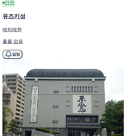
안전
유즈키성
에히메현
출몰 없음
알림