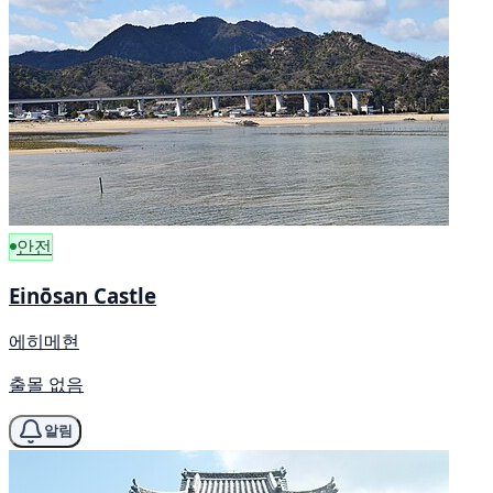
안전
Einōsan Castle
에히메현
출몰 없음
알림