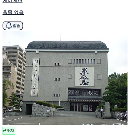
에히메현
출몰 없음
알림
안전