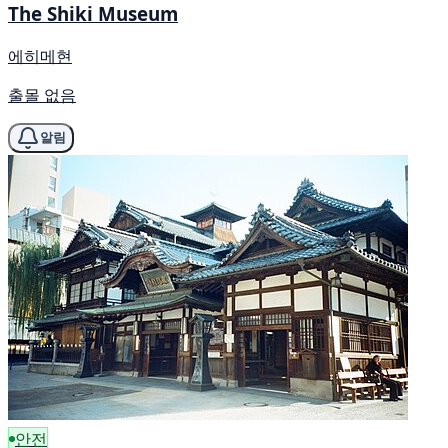
The Shiki Museum
에히메현
출몰 없음
알림
안전