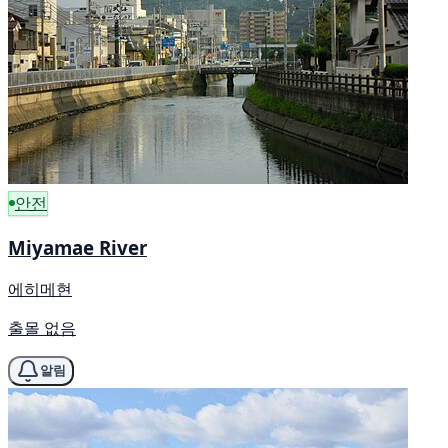
안전
Miyamae River
에히메현
출몰 없음
알림