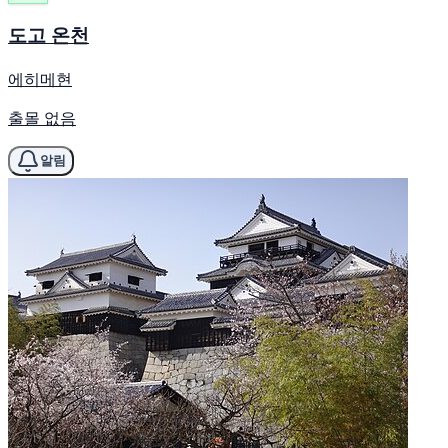
도고 온천
에히메현
출몰 없음
알림