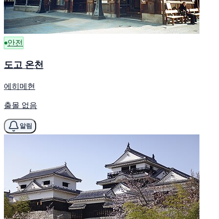
안전
도고 온천
에히메현
출몰 없음
알림