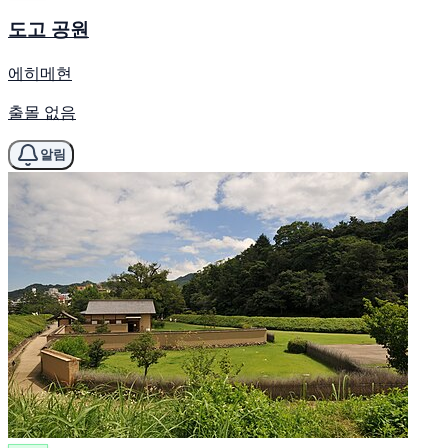
도고 공원
에히메현
출몰 없음
알림