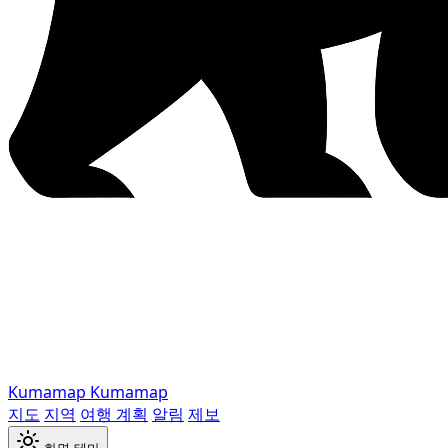
Kumamap
Kumamap
지도
지역
여행 계획
알림
제보