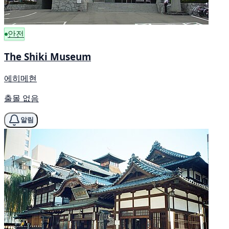
안전
The Shiki Museum
에히메현
출몰 없음
알림