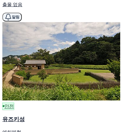
출몰 없음
알림
안전
유즈키성