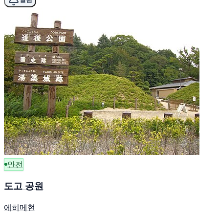
안전
도고 공원
에히메현