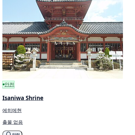
안전
Isaniwa Shrine
에히메현
출몰 없음
알림