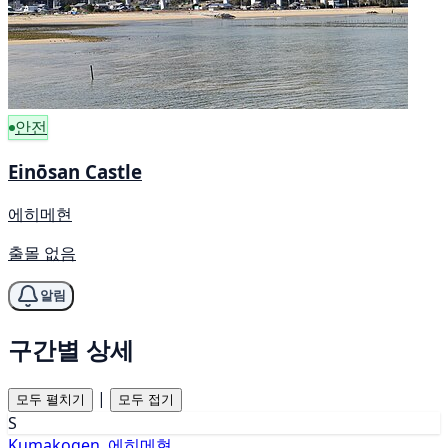
안전
Einōsan Castle
에히메현
출몰 없음
알림
구간별 상세
|
모두 펼치기
모두 접기
S
Kumakogen, 에히메현