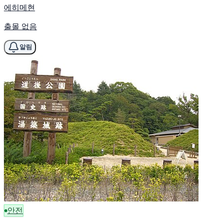
에히메현
출몰 없음
알림
안전