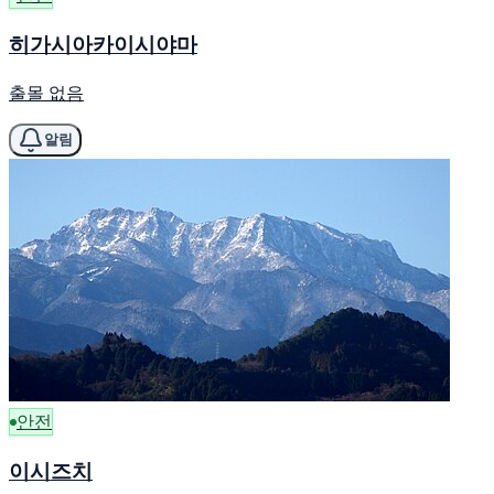
히가시아카이시야마
출몰 없음
알림
안전
이시즈치