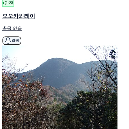
안전
오오카와레이
출몰 없음
알림