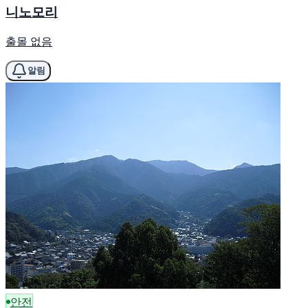
니노모리
출몰 없음
알림
안전