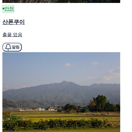
안전
산폰쿠이
출몰 없음
알림