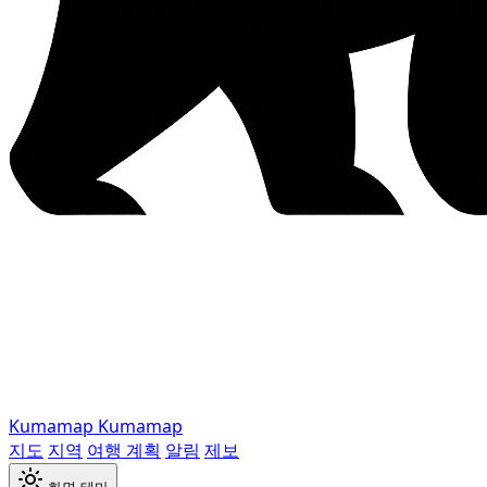
Kumamap
Kumamap
지도
지역
여행 계획
알림
제보