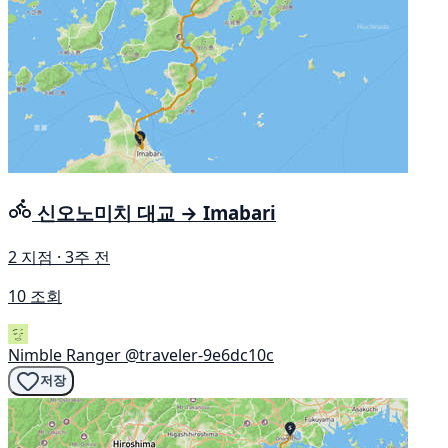
신오노미치 대교 → Imabari
2 지점 · 3주 전
10 조회
Nimble Ranger
@traveler-9e6dc10c
저장