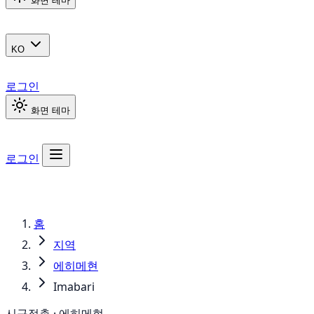
화면 테마
KO
로그인
화면 테마
로그인
홈
지역
에히메현
Imabari
시구정촌 · 에히메현