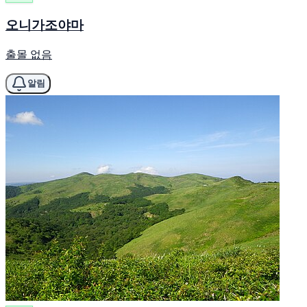
오니가조야마
출몰 없음
알림