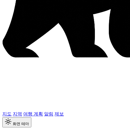
지도
지역
여행 계획
알림
제보
화면 테마