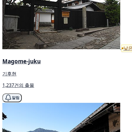
낮은
Magome-juku
기후현
1,237건의 출몰
알림