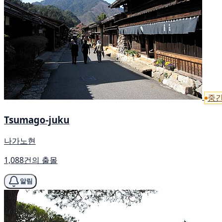
중간
Tsumago-juku
나가노현
1,088건의 출몰
알림