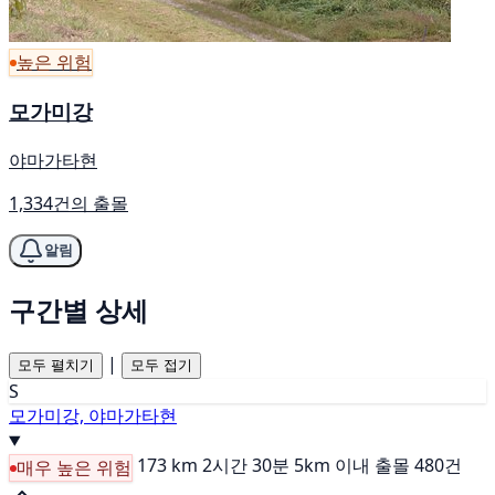
높은 위험
모가미강
야마가타현
1,334건의 출몰
알림
구간별 상세
|
모두 펼치기
모두 접기
S
모가미강, 야마가타현
173 km
2시간 30분
5km 이내 출몰 480건
매우 높은 위험