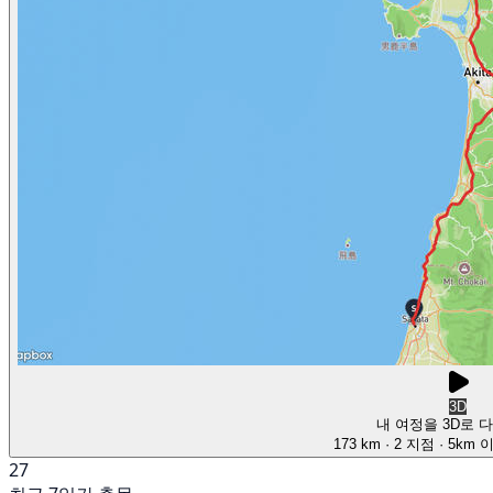
3D
내 여정을 3D로 
173 km
· 2 지점
· 5km 
27