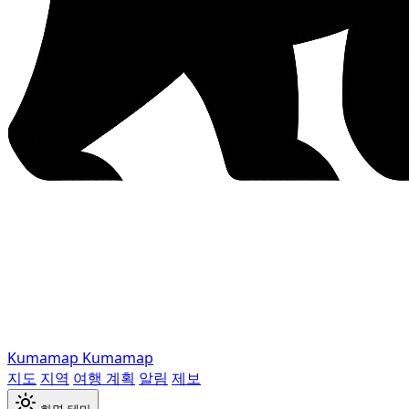
Kumamap
Kumamap
지도
지역
여행 계획
알림
제보