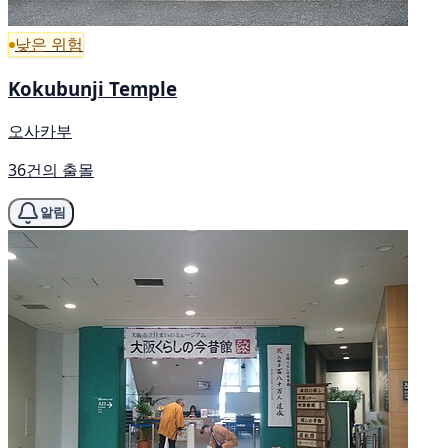
낮은 위험
Kokubunji Temple
오사카부
36건의 출몰
알림