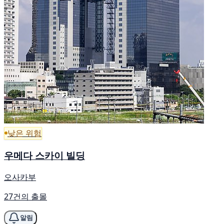
낮은 위험
우메다 스카이 빌딩
오사카부
27건의 출몰
알림