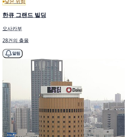
낮은 위험
한큐 그랜드 빌딩
오사카부
28건의 출몰
알림