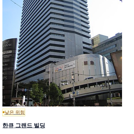
낮은 위험
한큐 그랜드 빌딩