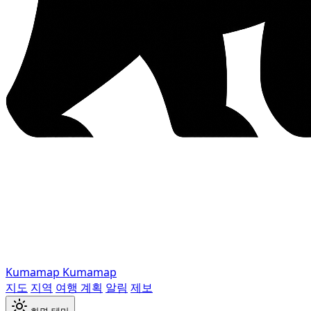
Kumamap
Kumamap
지도
지역
여행 계획
알림
제보