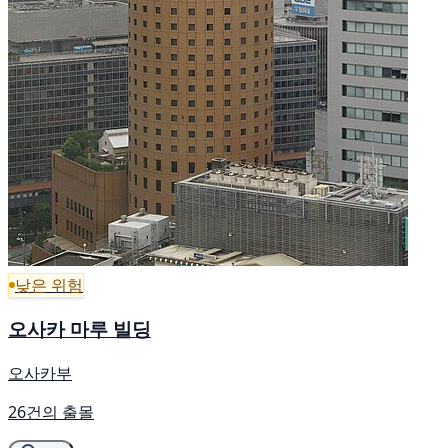
낮은 위험
오사카 마루 빌딩
오사카부
26건의 출몰