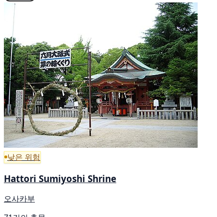
낮은 위험
Hattori Sumiyoshi Shrine
오사카부