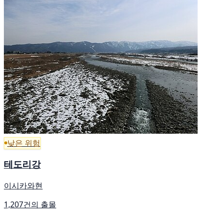
낮은 위험
테도리강
이시카와현
1,207건의 출몰