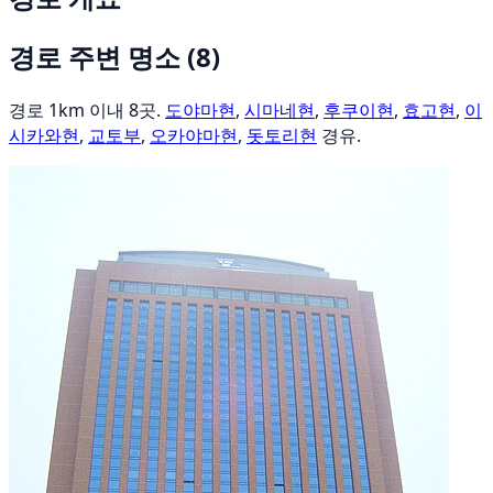
경로 주변 명소
(8)
경로 1km 이내 8곳.
도야마현
,
시마네현
,
후쿠이현
,
효고현
,
이
시카와현
,
교토부
,
오카야마현
,
돗토리현
경유.