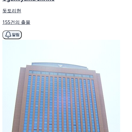
돗토리현
155건의 출몰
알림