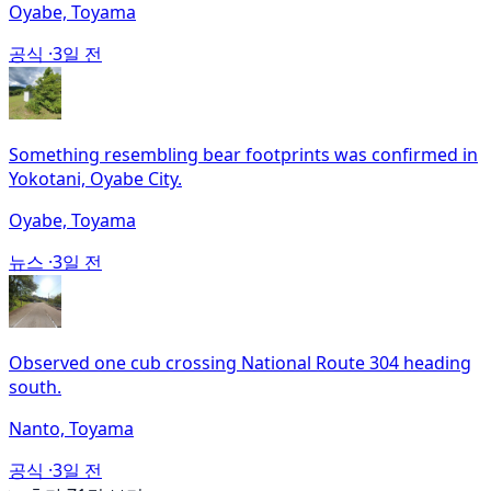
Oyabe, Toyama
공식 ·
3일 전
Something resembling bear footprints was confirmed in
Yokotani, Oyabe City.
Oyabe, Toyama
뉴스 ·
3일 전
Observed one cub crossing National Route 304 heading
south.
Nanto, Toyama
공식 ·
3일 전