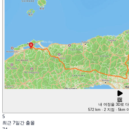
3D
내 여정을 3D로 
572 km
· 2 지점
· 5km
5
최근 7일간 출몰