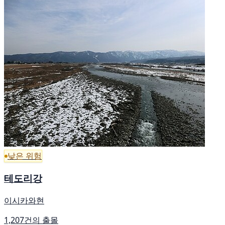
낮은 위험
테도리강
이시카와현
1,207건의 출몰