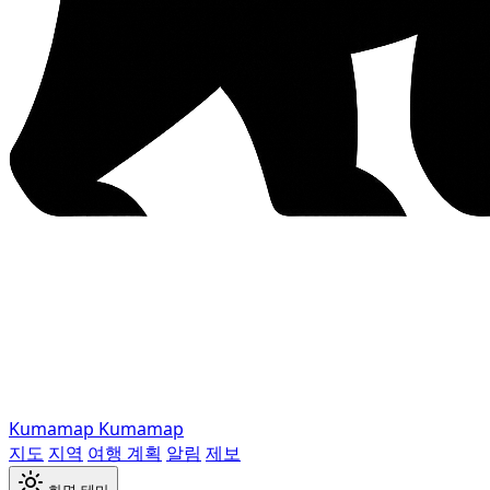
Kumamap
Kumamap
지도
지역
여행 계획
알림
제보