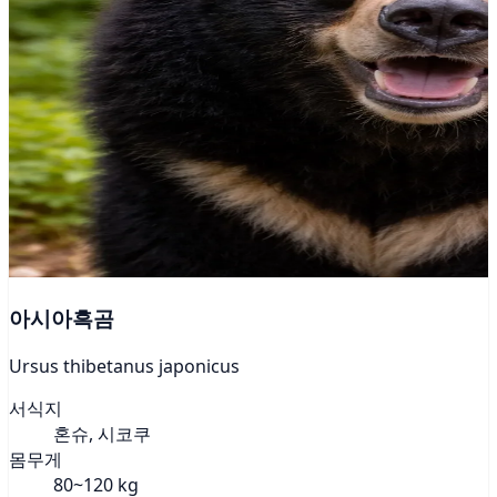
아시아흑곰
Ursus thibetanus japonicus
서식지
혼슈, 시코쿠
몸무게
80~120 kg