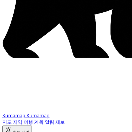
Kumamap
Kumamap
지도
지역
여행 계획
알림
제보