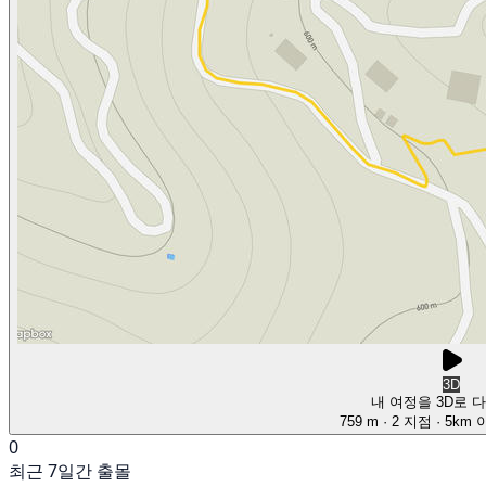
3D
내 여정을 3D로 
759 m
· 2 지점
· 5km
0
최근 7일간 출몰