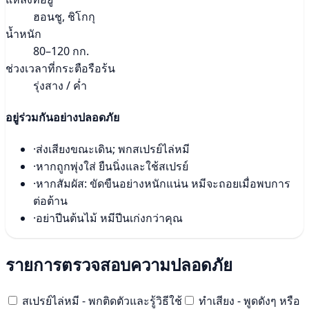
ฮอนชู, ชิโกกุ
น้ำหนัก
80–120 กก.
ช่วงเวลาที่กระตือรือร้น
รุ่งสาง / ค่ำ
อยู่ร่วมกันอย่างปลอดภัย
·
ส่งเสียงขณะเดิน; พกสเปรย์ไล่หมี
·
หากถูกพุ่งใส่ ยืนนิ่งและใช้สเปรย์
·
หากสัมผัส: ขัดขืนอย่างหนักแน่น หมีจะถอยเมื่อพบการ
ต่อต้าน
·
อย่าปีนต้นไม้ หมีปีนเก่งกว่าคุณ
รายการตรวจสอบความปลอดภัย
สเปรย์ไล่หมี - พกติดตัวและรู้วิธีใช้
ทำเสียง - พูดดังๆ หรือ