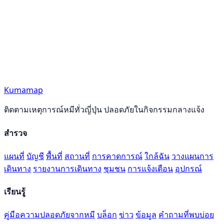
Kumamap
ติดตามเหตุการณ์หมีทั่วญี่ปุ่น ปลอดภัยในกิจกรรมกลางแจ้ง
สำรวจ
แผนที่
บัญชี
พื้นที่
สถานที่
การคาดการณ์
ใกล้ฉัน
วางแผนการ
เดินทาง
รายงานการเดินทาง
ชุมชน
การแจ้งเตือน
อุปกรณ์
เรียนรู้
คู่มือความปลอดภัยจากหมี
บล็อก
ข่าว
ข้อมูล
คำถามที่พบบ่อย