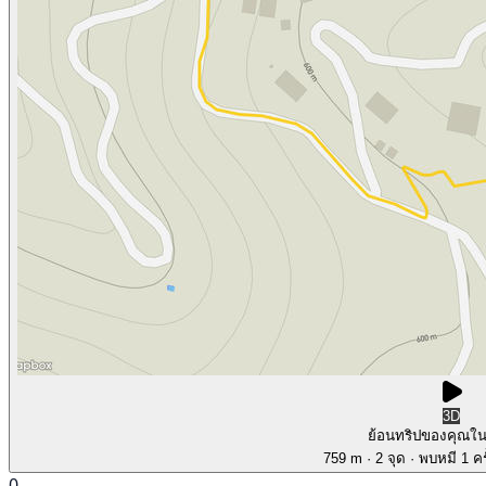
3D
ย้อนทริปของคุณใ
759 m
· 2 จุด
· พบหมี 1 คร
0