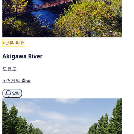
낮은 위험
Akigawa River
도쿄도
625건의 출몰
알림