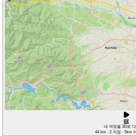
3D
내 여정을 3D로 
44 km
· 2 지점
· 5km