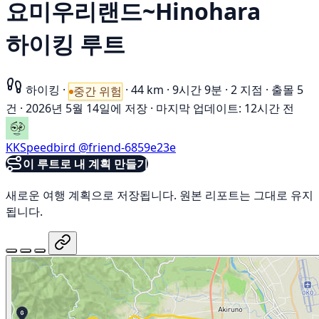
요미우리랜드~Hinohara
하이킹 루트
하이킹
·
·
44 km
·
9시간 9분
·
2 지점
·
출몰 5
중간 위험
건
·
2026년 5월 14일에 저장
·
마지막 업데이트: 12시간 전
KKSpeedbird
@friend-6859e23e
이 루트로 내 계획 만들기
새로운 여행 계획으로 저장됩니다. 원본 리포트는 그대로 유지
됩니다.