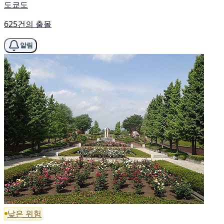
도쿄도
625건의 출몰
알림
낮은 위험