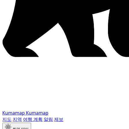
Kumamap
Kumamap
지도
지역
여행 계획
알림
제보