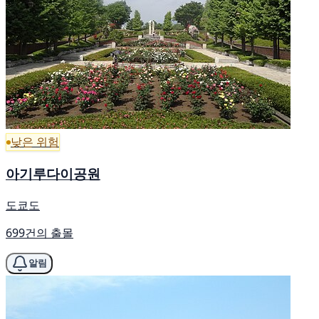
낮은 위험
아기루다이공원
도쿄도
699건의 출몰
알림