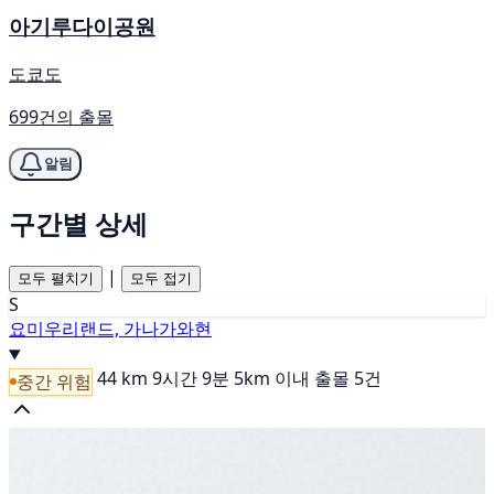
아기루다이공원
도쿄도
699건의 출몰
알림
구간별 상세
|
모두 펼치기
모두 접기
S
요미우리랜드, 가나가와현
44 km
9시간 9분
5km 이내 출몰 5건
중간 위험