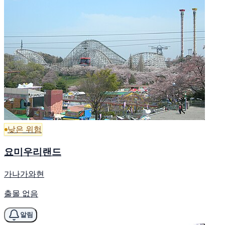
낮은 위험
요미우리랜드
가나가와현
출몰 없음
알림