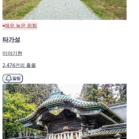
매우 높은 위험
타가성
미야기현
2,474건의 출몰
알림