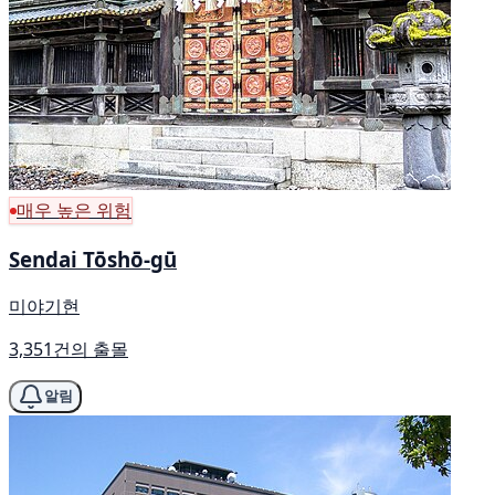
매우 높은 위험
Sendai Tōshō-gū
미야기현
3,351건의 출몰
알림