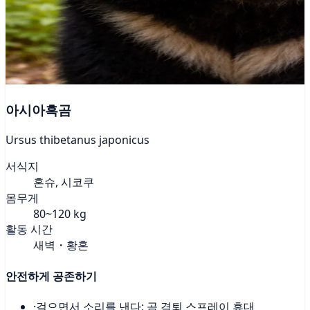
아시아흑곰
Ursus thibetanus japonicus
서식지
혼슈, 시코쿠
몸무게
80~120 kg
활동 시간
새벽・황혼
안전하게 공존하기
·
걸으면서 소리를 낸다; 곰 격퇴 스프레이 휴대