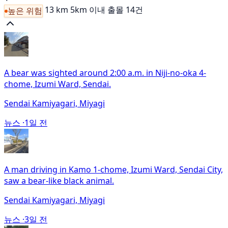
13 km
5km 이내 출몰 14건
높은 위험
A bear was sighted around 2:00 a.m. in Niji-no-oka 4-
chome, Izumi Ward, Sendai.
Sendai Kamiyagari, Miyagi
뉴스 ·
1일 전
A man driving in Kamo 1-chome, Izumi Ward, Sendai City,
saw a bear-like black animal.
Sendai Kamiyagari, Miyagi
뉴스 ·
3일 전