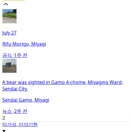
July 27
Rifu Morigo, Miyagi
공식 ·
1주 전
A bear was sighted in Gamo 4-chome, Miyagino Ward,
Sendai City.
Sendai Gamo, Miyagi
뉴스 ·
2주 전
2
타가성, 미야기현