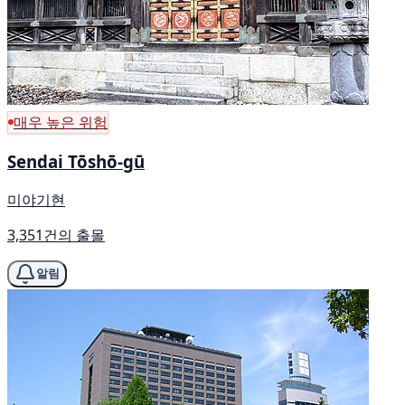
매우 높은 위험
Sendai Tōshō-gū
미야기현
3,351건의 출몰
알림