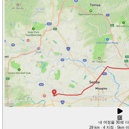
3D
내 여정을 3D로 
29 km
· 4 지점
· 5km 