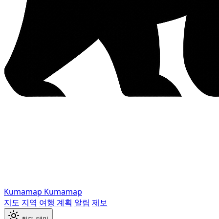
Kumamap
Kumamap
지도
지역
여행 계획
알림
제보