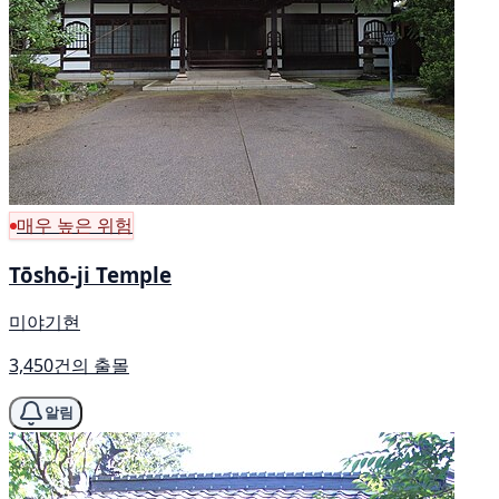
매우 높은 위험
Tōshō-ji Temple
미야기현
3,450건의 출몰
알림