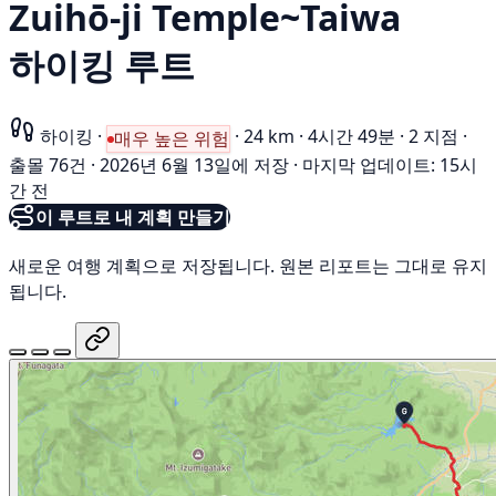
Zuihō-ji Temple~Taiwa
하이킹 루트
하이킹
·
·
24 km
·
4시간 49분
·
2 지점
·
매우 높은 위험
출몰 76건
·
2026년 6월 13일에 저장
·
마지막 업데이트: 15시
간 전
이 루트로 내 계획 만들기
새로운 여행 계획으로 저장됩니다. 원본 리포트는 그대로 유지
됩니다.