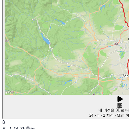
3D
내 여정을 3D로 
24 km
· 2 지점
· 5km 
8
최근 7일간 출몰