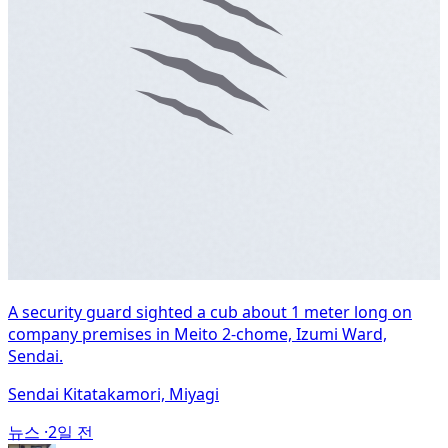
A security guard sighted a cub about 1 meter long on
company premises in Meito 2-chome, Izumi Ward,
Sendai.
Sendai Kitatakamori, Miyagi
뉴스 ·
2일 전