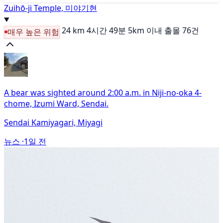
Zuihō-ji Temple, 미야기현
24 km
4시간 49분
5km 이내 출몰 76건
매우 높은 위험
A bear was sighted around 2:00 a.m. in Niji-no-oka 4-
chome, Izumi Ward, Sendai.
Sendai Kamiyagari, Miyagi
뉴스 ·
1일 전