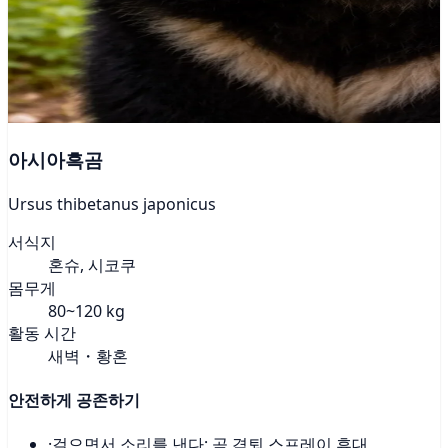
아시아흑곰
Ursus thibetanus japonicus
서식지
혼슈, 시코쿠
몸무게
80~120 kg
활동 시간
새벽・황혼
안전하게 공존하기
·
걸으면서 소리를 낸다; 곰 격퇴 스프레이 휴대