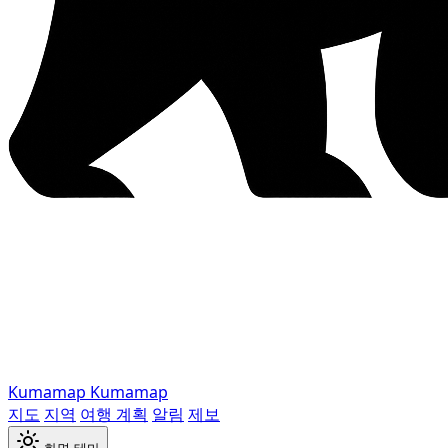
Kumamap
Kumamap
지도
지역
여행 계획
알림
제보