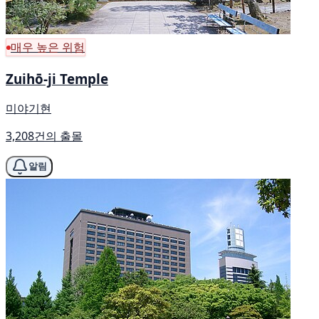
매우 높은 위험
Zuihō-ji Temple
미야기현
3,208건의 출몰
알림