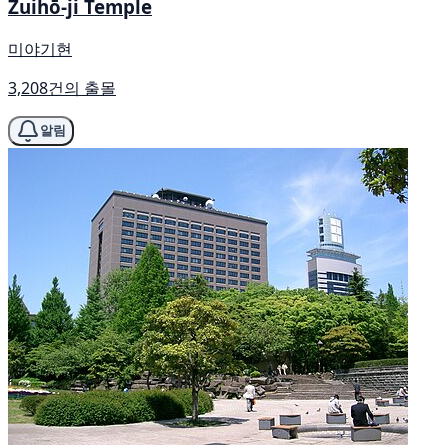
Zuihō-ji Temple
미야기현
3,208건의 출몰
알림