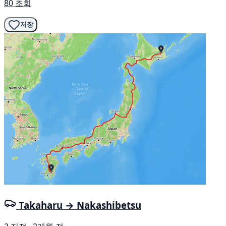
80 조회
저장
Takaharu → Nakashibetsu