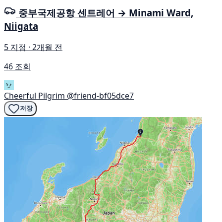
중부국제공항 센트레어 → Minami Ward,
Niigata
5 지점 · 2개월 전
46 조회
Cheerful Pilgrim
@friend-bf05dce7
저장