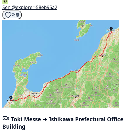
Sen
@explorer-58eb95a2
저장
Toki Messe → Ishikawa Prefectural Office
Building