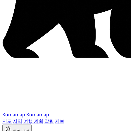
Kumamap
Kumamap
지도
지역
여행 계획
알림
제보