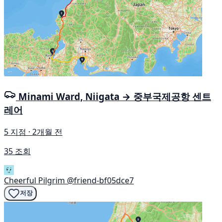
Minami Ward, Niigata → 중부국제공항 센트
레어
5 지점 · 2개월 전
35 조회
Cheerful Pilgrim
@friend-bf05dce7
저장