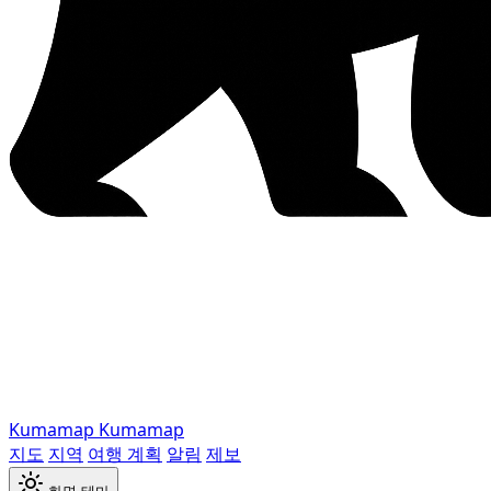
Kumamap
Kumamap
지도
지역
여행 계획
알림
제보