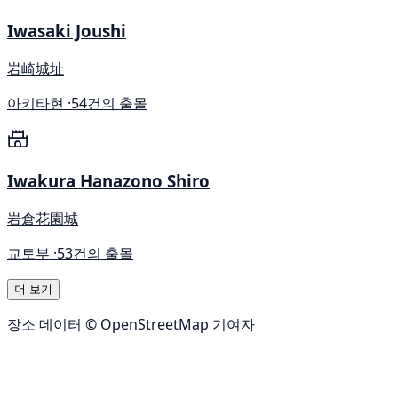
Iwasaki Joushi
岩崎城址
아키타현 ·
54건의 출몰
Iwakura Hanazono Shiro
岩倉花園城
교토부 ·
53건의 출몰
더 보기
장소 데이터 © OpenStreetMap 기여자