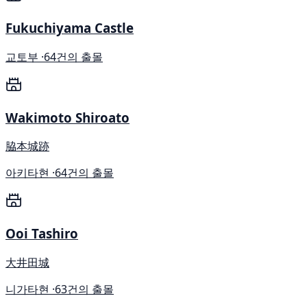
Fukuchiyama Castle
교토부 ·
64건의 출몰
Wakimoto Shiroato
脇本城跡
아키타현 ·
64건의 출몰
Ooi Tashiro
大井田城
니가타현 ·
63건의 출몰