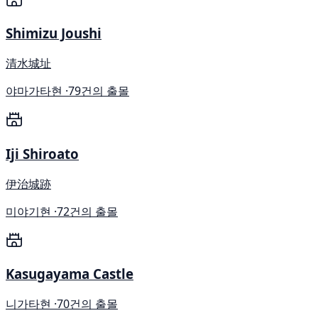
Shimizu Joushi
清水城址
야마가타현 ·
79건의 출몰
Iji Shiroato
伊治城跡
미야기현 ·
72건의 출몰
Kasugayama Castle
니가타현 ·
70건의 출몰