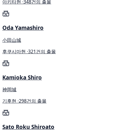
아키타현 ·
348건의 출몰
Oda Yamashiro
小田山城
후쿠시마현 ·
321건의 출몰
Kamioka Shiro
神岡城
기후현 ·
298건의 출몰
Sato Roku Shiroato