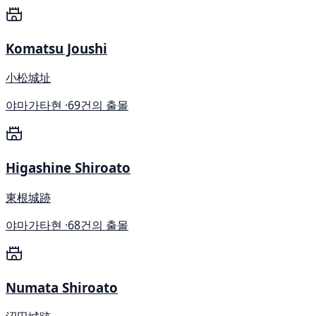
Komatsu Joushi
小松城址
야마가타현 ·
69건의 출몰
Higashine Shiroato
東根城跡
야마가타현 ·
68건의 출몰
Numata Shiroato