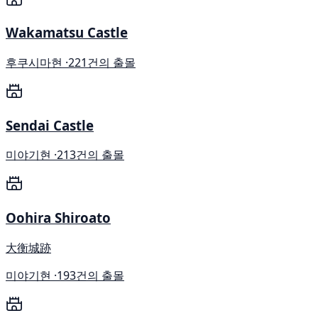
Wakamatsu Castle
후쿠시마현 ·
221건의 출몰
Sendai Castle
미야기현 ·
213건의 출몰
Oohira Shiroato
大衡城跡
미야기현 ·
193건의 출몰