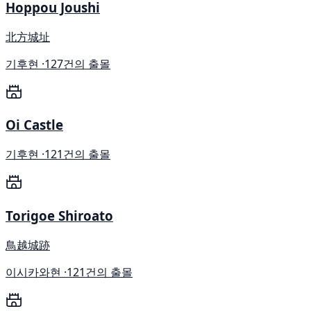
Hoppou Joushi
北方城址
기후현 ·
127건의 출몰
Oi Castle
기후현 ·
121건의 출몰
Torigoe Shiroato
鳥越城跡
이시카와현 ·
121건의 출몰