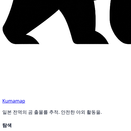
Kumamap
일본 전역의 곰 출몰를 추적. 안전한 야외 활동을.
탐색