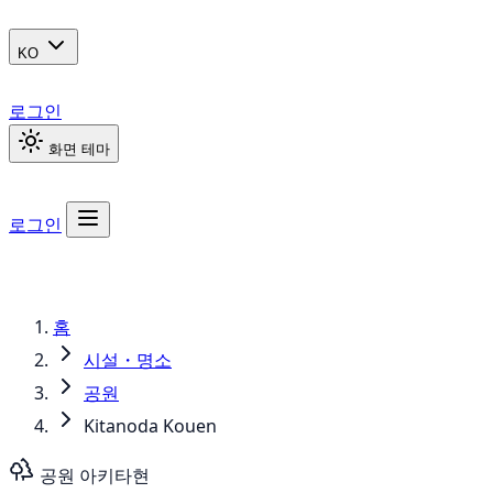
KO
로그인
화면 테마
로그인
홈
시설・명소
공원
Kitanoda Kouen
공원
아키타현