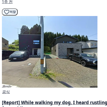
1주 전
저장
공식
[Report] While walking my dog, I heard rustling