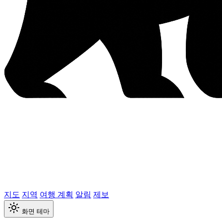
지도
지역
여행 계획
알림
제보
화면 테마