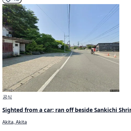
공식
Sighted from a car; ran off beside Sankichi Shri
Akita, Akita