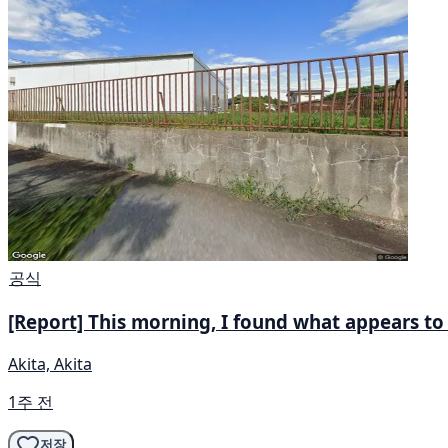
공식
[Report] This morning, I found what appears to 
Akita, Akita
1주 전
저장