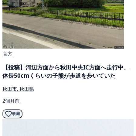
官方
【投稿】河辺方面から秋田中央IC方面へ走行中、
体長50cmくらいの子熊が歩道を歩いていた
秋田市, 秋田県
2個月前
收藏