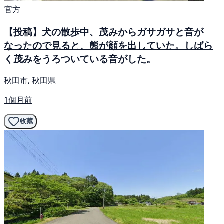
官方
【投稿】犬の散歩中、茂みからガサガサと音が
なったので見ると、熊が顔を出していた。しばら
く茂みをうろついている音がした。
秋田市, 秋田県
1個月前
收藏