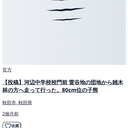
官方
【投稿】河辺中学校校門前 雷谷地の団地から雑木
林の方へ走って行った。80cm位の子熊
秋田市, 秋田県
2個月前
收藏