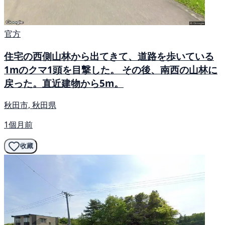
官方
住宅の西側山林から出てきて、道路を歩いている
1mのクマ1頭を目撃した。 その後、南西の山林に
戻った。直近建物から5m。
秋田市, 秋田県
1個月前
收藏