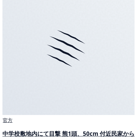
官方
中学校敷地内にて目撃 熊1頭、50cm 付近民家から