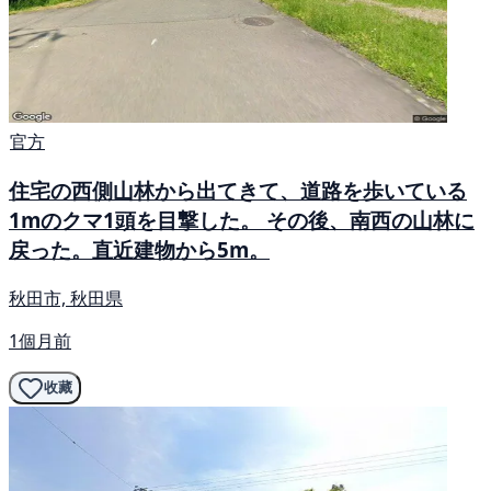
官方
住宅の西側山林から出てきて、道路を歩いている
1mのクマ1頭を目撃した。 その後、南西の山林に
戻った。直近建物から5m。
秋田市, 秋田県
1個月前
收藏