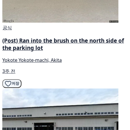
공식
(Post) Ran into the brush on the north side of
the parking lot
Yokote Yokote-machi, Akita
3주 전
저장