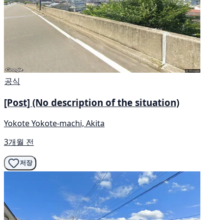
공식
[Post] (No description of the situation)
Yokote Yokote-machi, Akita
3개월 전
저장