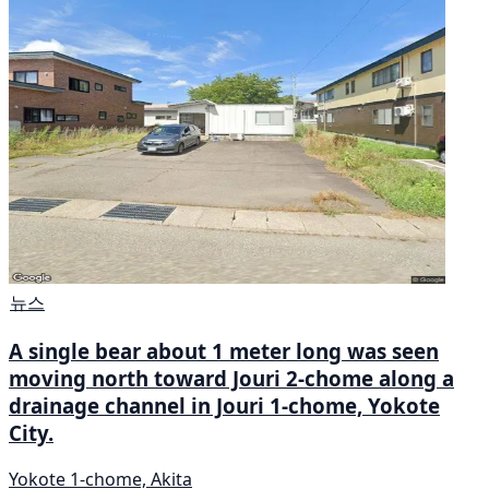
뉴스
A single bear about 1 meter long was seen
moving north toward Jouri 2-chome along a
drainage channel in Jouri 1-chome, Yokote
City.
Yokote 1-chome, Akita