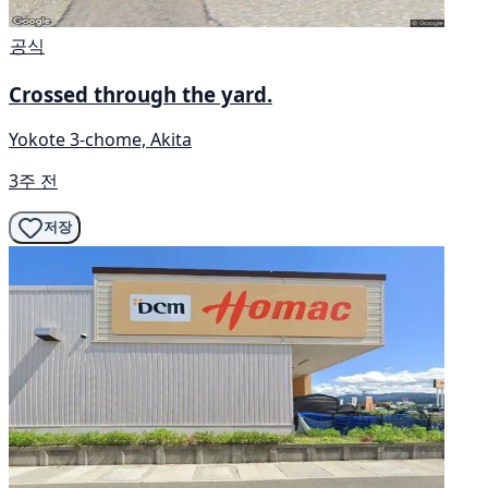
공식
Crossed through the yard.
Yokote 3-chome, Akita
3주 전
저장