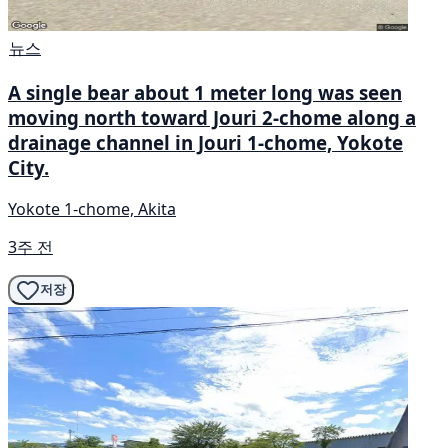
뉴스
A single bear about 1 meter long was seen
moving north toward Jouri 2-chome along a
drainage channel in Jouri 1-chome, Yokote
City.
Yokote 1-chome, Akita
3주 전
저장