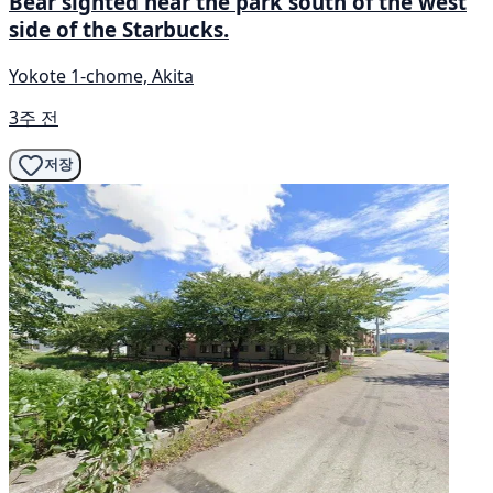
Bear sighted near the park south of the west
side of the Starbucks.
Yokote 1-chome, Akita
3주 전
저장