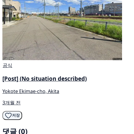
공식
[Post] (No situation described)
Yokote Ekimae-cho, Akita
3개월 전
저장
댓글 (0)