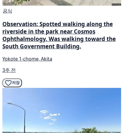
공식
Observation: Spotted walking along the
riverside in the park near Cosmos
Ophthalmology. Was walking toward the
South Government Building.
Yokote 1-chome, Akita
3주 전
저장