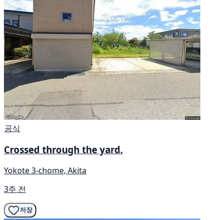
공식
Crossed through the yard.
Yokote 3-chome, Akita
3주 전
저장