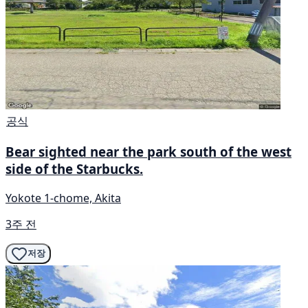
공식
Bear sighted near the park south of the west
side of the Starbucks.
Yokote 1-chome, Akita
3주 전
저장