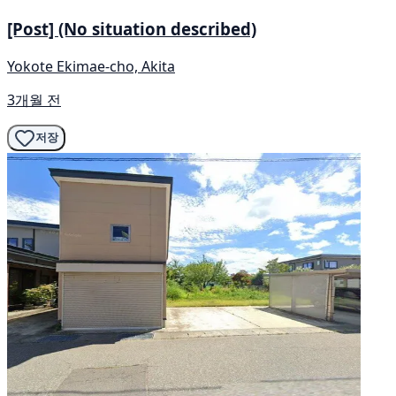
[Post] (No situation described)
Yokote Ekimae-cho, Akita
3개월 전
저장