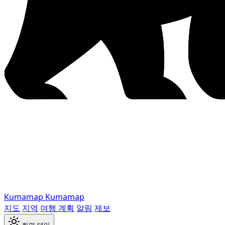
Kumamap
Kumamap
지도
지역
여행 계획
알림
제보