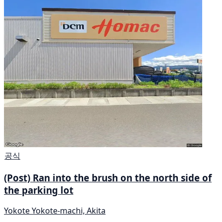
공식
(Post) Ran into the brush on the north side of
the parking lot
Yokote Yokote-machi, Akita