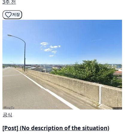
3주 전
저장
공식
[Post] (No description of the situation)