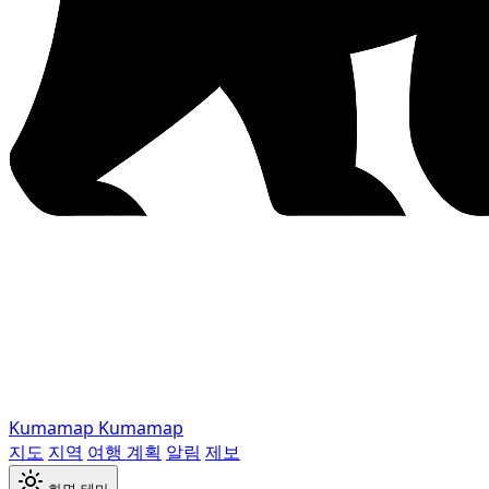
Kumamap
Kumamap
지도
지역
여행 계획
알림
제보