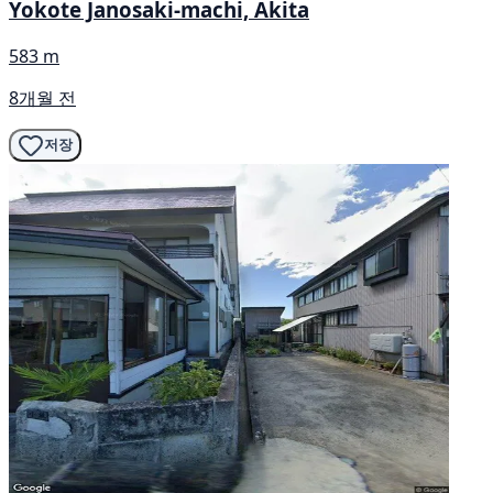
Yokote Janosaki-machi, Akita
583 m
8개월 전
저장