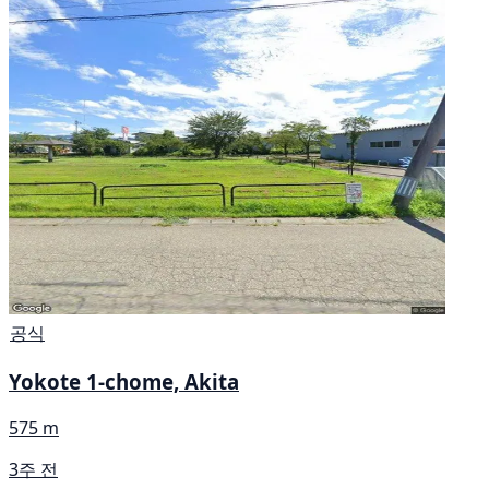
공식
Yokote 1-chome, Akita
575 m
3주 전