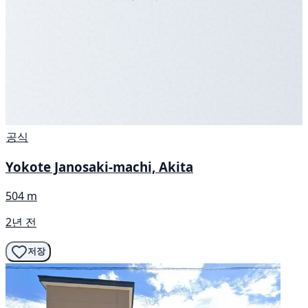
공식
Yokote Janosaki-machi, Akita
504 m
2년 전
저장