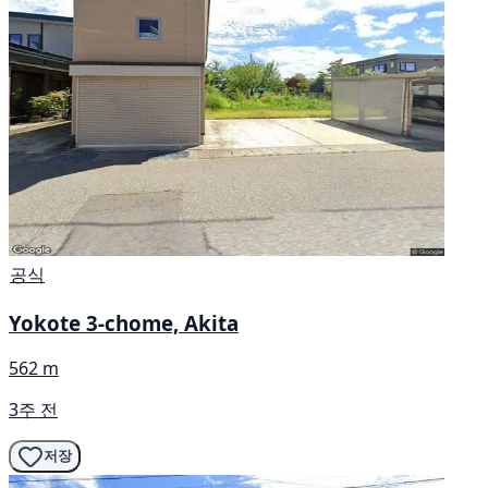
공식
Yokote 3-chome, Akita
562 m
3주 전
저장