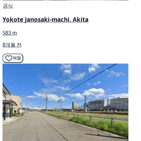
공식
Yokote Janosaki-machi, Akita
583 m
8개월 전
저장