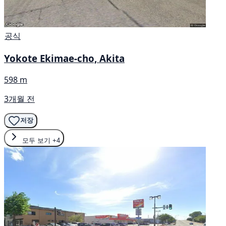
공식
Yokote Ekimae-cho, Akita
598 m
3개월 전
저장
모두 보기
+4