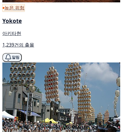
높은 위험
Yokote
아키타현
1,239건의 출몰
알림