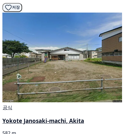
저장
공식
Yokote Janosaki-machi, Akita
582 m