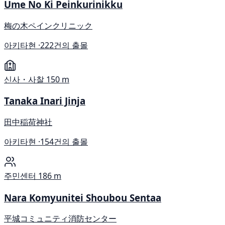
Ume No Ki Peinkurinikku
梅の木ペインクリニック
아키타현 ·
222건의 출몰
신사・사찰
150 m
Tanaka Inari Jinja
田中稲荷神社
아키타현 ·
154건의 출몰
주민센터
186 m
Nara Komyunitei Shoubou Sentaa
平城コミュニティ消防センター