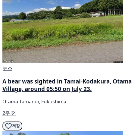
뉴스
A bear was sighted in Tamai-Kodakura, Otama
Village, around 05:50 on July 23.
Otama Tamanoi, Fukushima
2주 전
저장