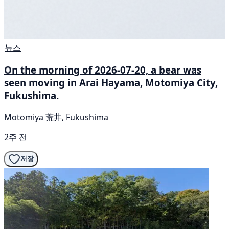
뉴스
On the morning of 2026-07-20, a bear was
seen moving in Arai Hayama, Motomiya City,
Fukushima.
Motomiya 荒井, Fukushima
2주 전
저장