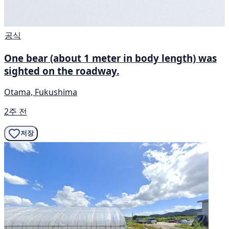
공식
One bear (about 1 meter in body length) was
sighted on the roadway.
Otama, Fukushima
2주 전
저장