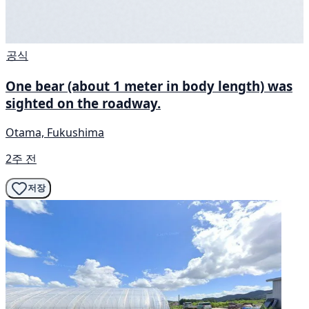
공식
One bear (about 1 meter in body length) was
sighted on the roadway.
Otama, Fukushima
2주 전
저장