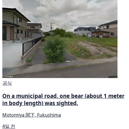
공식
On a municipal road, one bear (about 1 meter
in body length) was sighted.
Motomiya 関下, Fukushima
4일 전