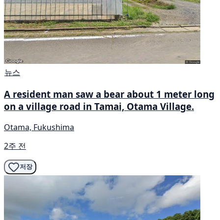
뉴스
A resident man saw a bear about 1 meter long
on a village road in Tamai, Otama Village.
Otama, Fukushima
2주 전
저장