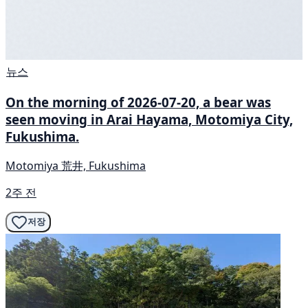
뉴스
On the morning of 2026-07-20, a bear was
seen moving in Arai Hayama, Motomiya City,
Fukushima.
Motomiya 荒井, Fukushima
2주 전
저장