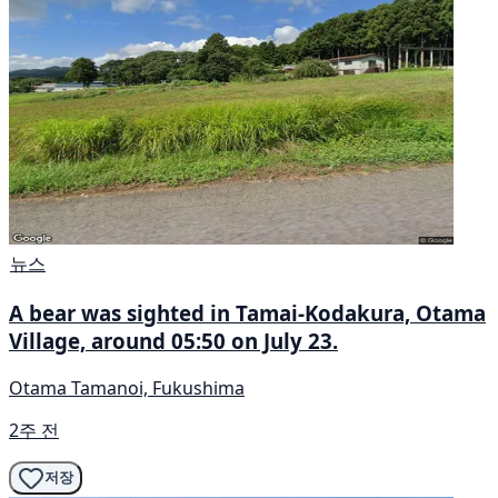
뉴스
A bear was sighted in Tamai-Kodakura, Otama
Village, around 05:50 on July 23.
Otama Tamanoi, Fukushima
2주 전
저장