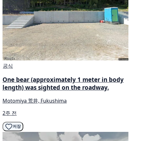
공식
One bear (approximately 1 meter in body
length) was sighted on the roadway.
Motomiya 荒井, Fukushima
2주 전
저장