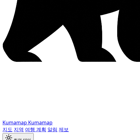
Kumamap
Kumamap
지도
지역
여행 계획
알림
제보