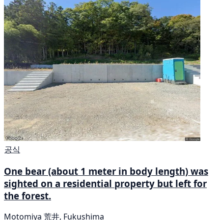
공식
One bear (about 1 meter in body length) was
sighted on a residential property but left for
the forest.
Motomiya 荒井, Fukushima