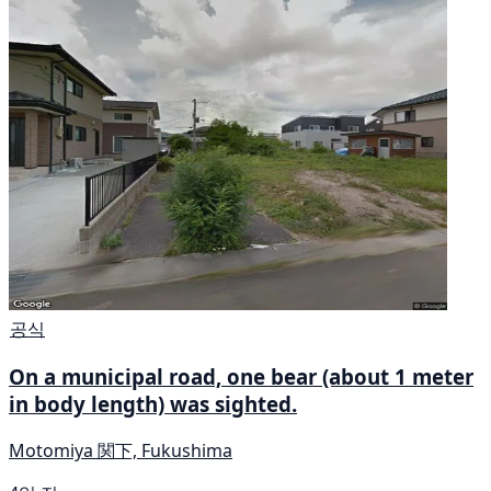
공식
On a municipal road, one bear (about 1 meter
in body length) was sighted.
Motomiya 関下, Fukushima