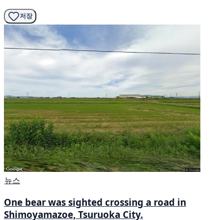
저장
뉴스
One bear was sighted crossing a road in
Shimoyamazoe, Tsuruoka City.