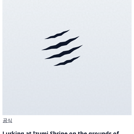
공식
Lurking at Izumi Shrine on the grounds of