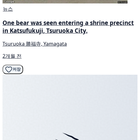
뉴스
One bear was seen entering a shrine precinct
in Katsufukuji, Tsuruoka City.
Tsuruoka 勝福寺, Yamagata
2개월 전
저장