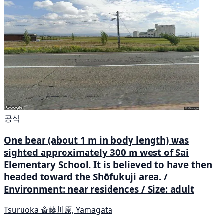
공식
One bear (about 1 m in body length) was
sighted approximately 300 m west of Sai
Elementary School. It is believed to have then
headed toward the Shōfukuji area. /
Environment: near residences / Size: adult
Tsuruoka 斎藤川原, Yamagata