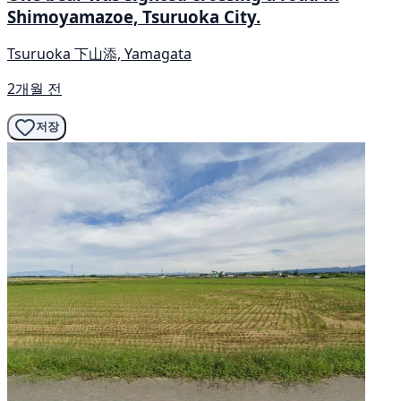
Shimoyamazoe, Tsuruoka City.
Tsuruoka 下山添, Yamagata
2개월 전
저장