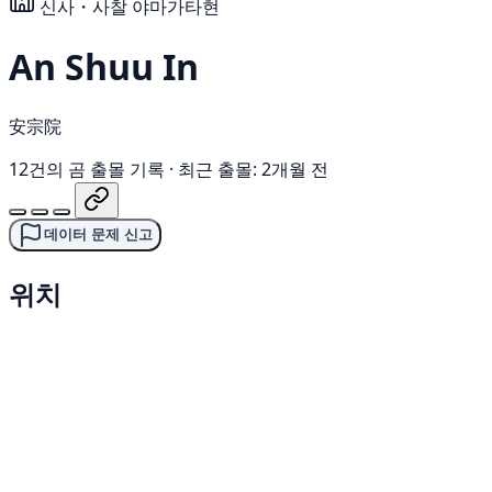
신사・사찰
야마가타현
An Shuu In
安宗院
12건의 곰 출몰 기록
·
최근 출몰: 2개월 전
데이터 문제 신고
위치