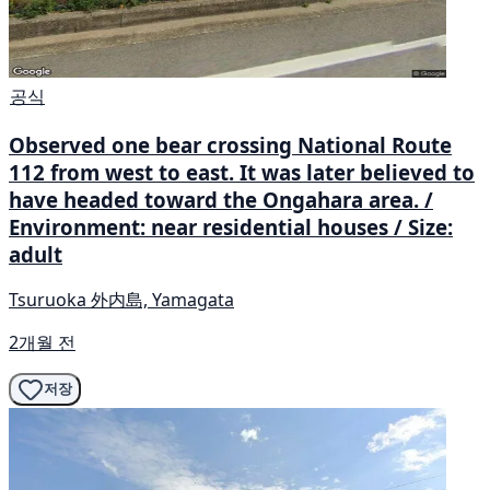
공식
Observed one bear crossing National Route
112 from west to east. It was later believed to
have headed toward the Ongahara area. /
Environment: near residential houses / Size:
adult
Tsuruoka 外内島, Yamagata
2개월 전
저장