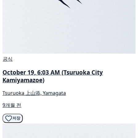
공식
October 19, 6:03 AM (Tsuruoka City
Kamiyamazoe)
Tsuruoka 上山添, Yamagata
9개월 전
저장