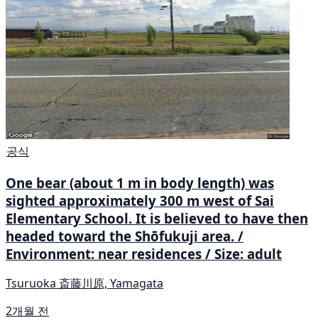
공식
One bear (about 1 m in body length) was
sighted approximately 300 m west of Sai
Elementary School. It is believed to have then
headed toward the Shōfukuji area. /
Environment: near residences / Size: adult
Tsuruoka 斎藤川原, Yamagata
2개월 전