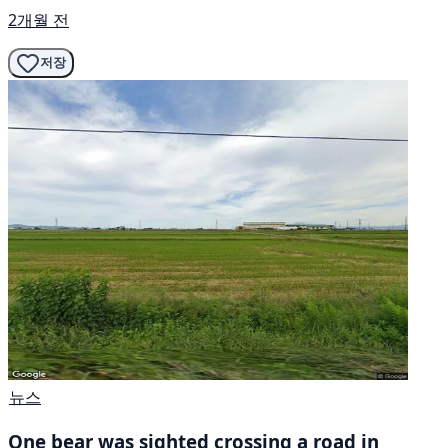
2개월 전
저장
뉴스
One bear was sighted crossing a road in