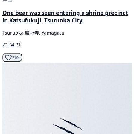
One bear was seen entering a shrine precinct
in Katsufukuji, Tsuruoka City.
Tsuruoka 勝福寺, Yamagata
2개월 전
저장