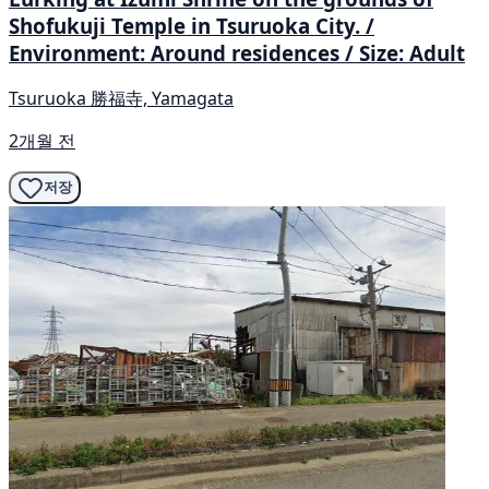
Shofukuji Temple in Tsuruoka City. /
Environment: Around residences / Size: Adult
Tsuruoka 勝福寺, Yamagata
2개월 전
저장