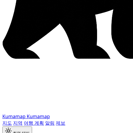
Kumamap
Kumamap
지도
지역
여행 계획
알림
제보