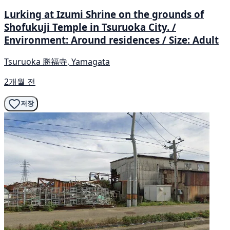
Lurking at Izumi Shrine on the grounds of
Shofukuji Temple in Tsuruoka City. /
Environment: Around residences / Size: Adult
Tsuruoka 勝福寺, Yamagata
2개월 전
저장