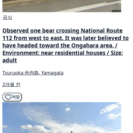
공식
Observed one bear crossing National Route
112 from west to east. It was later believed to
have headed toward the Ongahara area. /
Environment: near residential houses / Size:
adult
Tsuruoka 外内島, Yamagata
2개월 전
저장