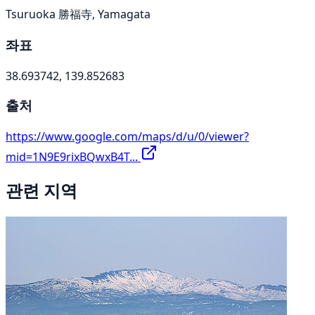
Tsuruoka 勝福寺, Yamagata
좌표
38.693742, 139.852683
출처
https://www.google.com/maps/d/u/0/viewer?
mid=1N9E9rixBQwxB4T...
관련 지역