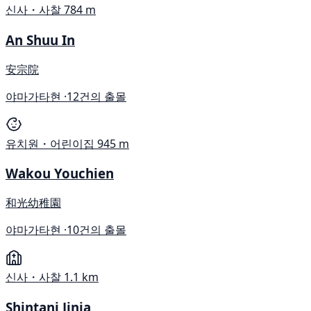
신사・사찰
784 m
An Shuu In
安宗院
야마가타현 ·
12건의 출몰
유치원・어린이집
945 m
Wakou Youchien
和光幼稚園
야마가타현 ·
10건의 출몰
신사・사찰
1.1 km
Shintani Jinja