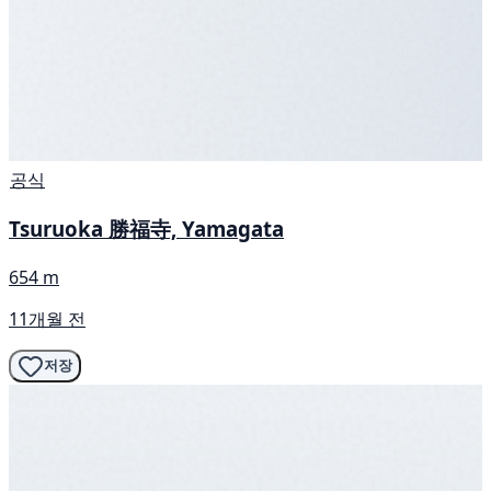
공식
Tsuruoka 勝福寺, Yamagata
654 m
11개월 전
저장