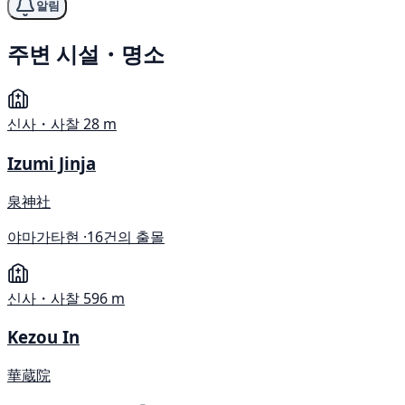
알림
주변 시설・명소
신사・사찰
28 m
Izumi Jinja
泉神社
야마가타현 ·
16건의 출몰
신사・사찰
596 m
Kezou In
華蔵院