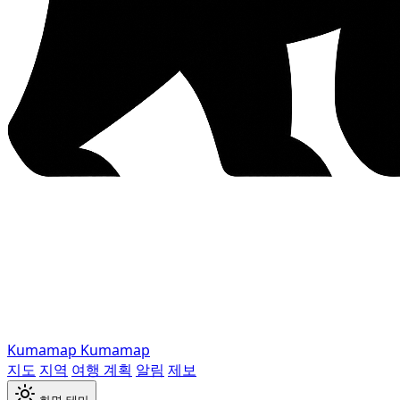
Kumamap
Kumamap
지도
지역
여행 계획
알림
제보