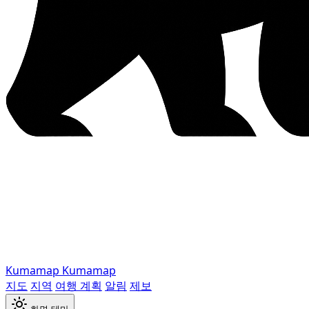
Kumamap
Kumamap
지도
지역
여행 계획
알림
제보