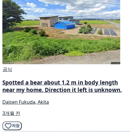
공식
Spotted a bear about 1.2 m in body length
near my home. Direction it left is unknown.
Daisen Fukuda, Akita
3개월 전
저장