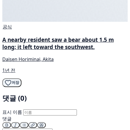
공식
A nearby resident saw a bear about 1.5 m
long; it left toward the southwest.
Daisen Horiminai, Akita
1년 전
저장
댓글 (0)
표시 이름
댓글