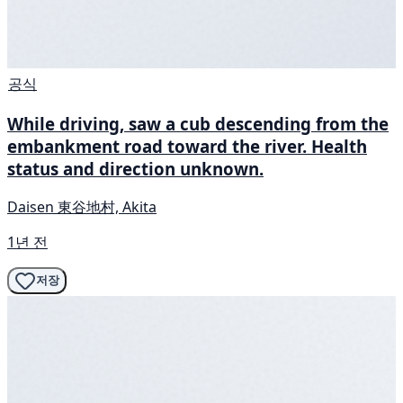
공식
While driving, saw a cub descending from the
embankment road toward the river. Health
status and direction unknown.
Daisen 東谷地村, Akita
1년 전
저장