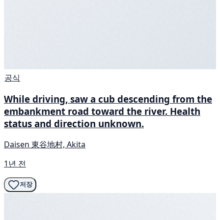
공식
While driving, saw a cub descending from the
embankment road toward the river. Health
status and direction unknown.
Daisen 東谷地村, Akita
1년 전
저장