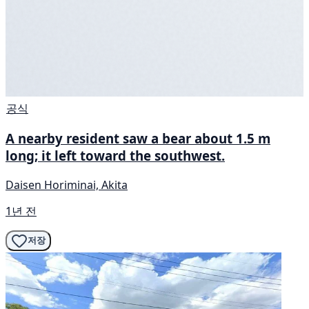
공식
A nearby resident saw a bear about 1.5 m
long; it left toward the southwest.
Daisen Horiminai, Akita
1년 전
저장