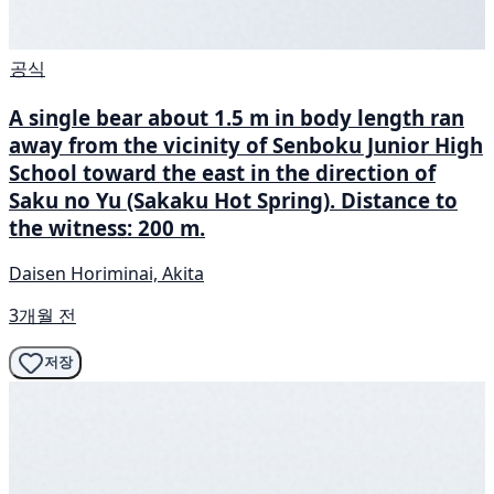
공식
A single bear about 1.5 m in body length ran
away from the vicinity of Senboku Junior High
School toward the east in the direction of
Saku no Yu (Sakaku Hot Spring). Distance to
the witness: 200 m.
Daisen Horiminai, Akita
3개월 전
저장