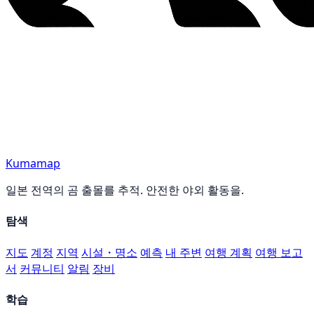
Kumamap
일본 전역의 곰 출몰를 추적. 안전한 야외 활동을.
탐색
지도
계정
지역
시설・명소
예측
내 주변
여행 계획
여행 보고
서
커뮤니티
알림
장비
학습