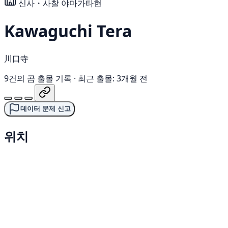
신사・사찰
야마가타현
Kawaguchi Tera
川口寺
9건의 곰 출몰 기록
·
최근 출몰: 3개월 전
데이터 문제 신고
위치