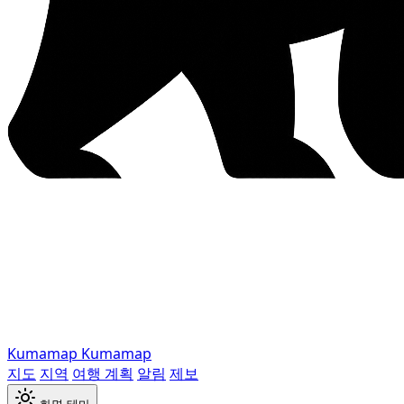
Kumamap
Kumamap
지도
지역
여행 계획
알림
제보