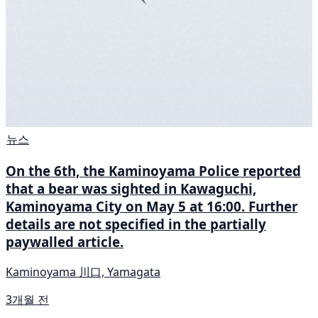
뉴스
On the 6th, the Kaminoyama Police reported
that a bear was sighted in Kawaguchi,
Kaminoyama City on May 5 at 16:00. Further
details are not specified in the partially
paywalled article.
Kaminoyama 川口, Yamagata
3개월 전