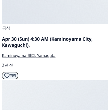
공식
Apr 30 (Sun) 4:30 AM (Kaminoyama City,
Kawaguchi).
Kaminoyama 川口, Yamagata
3년 전
저장