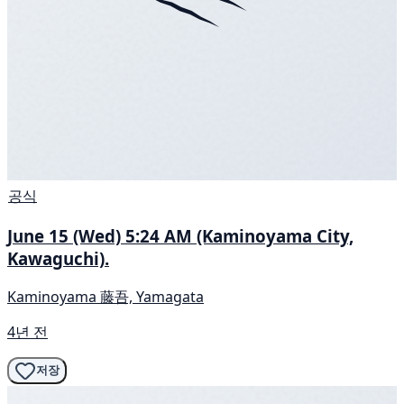
공식
June 15 (Wed) 5:24 AM (Kaminoyama City,
Kawaguchi).
Kaminoyama 藤吾, Yamagata
4년 전
저장