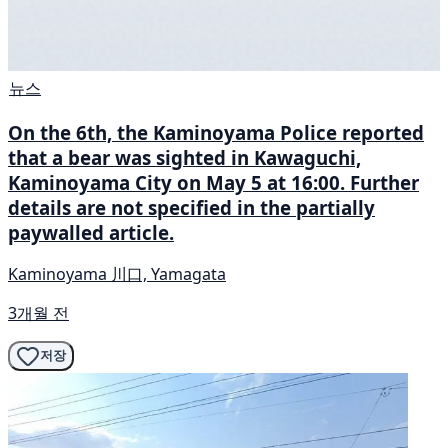
뉴스
On the 6th, the Kaminoyama Police reported
that a bear was sighted in Kawaguchi,
Kaminoyama City on May 5 at 16:00. Further
details are not specified in the partially
paywalled article.
Kaminoyama 川口, Yamagata
3개월 전
저장