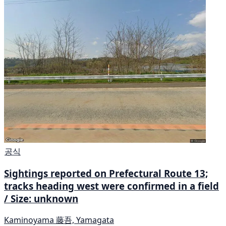
공식
Sightings reported on Prefectural Route 13;
tracks heading west were confirmed in a field
/ Size: unknown
Kaminoyama 藤吾, Yamagata