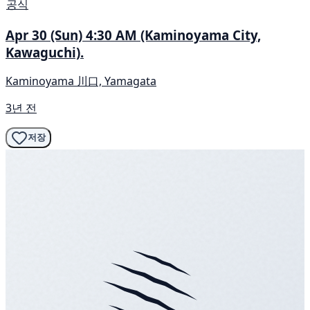
공식
Apr 30 (Sun) 4:30 AM (Kaminoyama City,
Kawaguchi).
Kaminoyama 川口, Yamagata
3년 전
저장