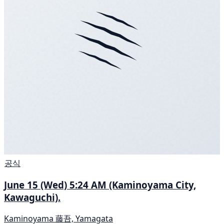
공식
June 15 (Wed) 5:24 AM (Kaminoyama City,
Kawaguchi).
Kaminoyama 藤吾, Yamagata