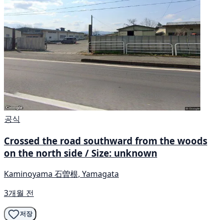
공식
Crossed the road southward from the woods
on the north side / Size: unknown
Kaminoyama 石曽根, Yamagata
3개월 전
저장