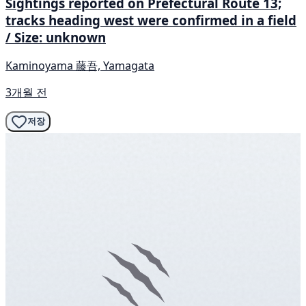
Sightings reported on Prefectural Route 13;
tracks heading west were confirmed in a field
/ Size: unknown
Kaminoyama 藤吾, Yamagata
3개월 전
저장