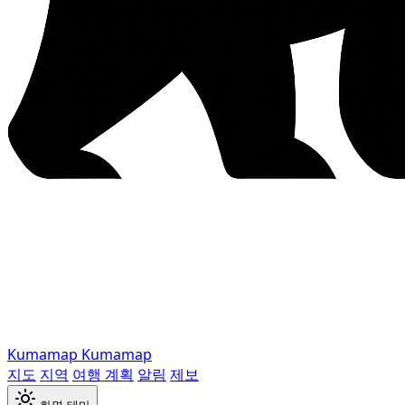
Kumamap
Kumamap
지도
지역
여행 계획
알림
제보