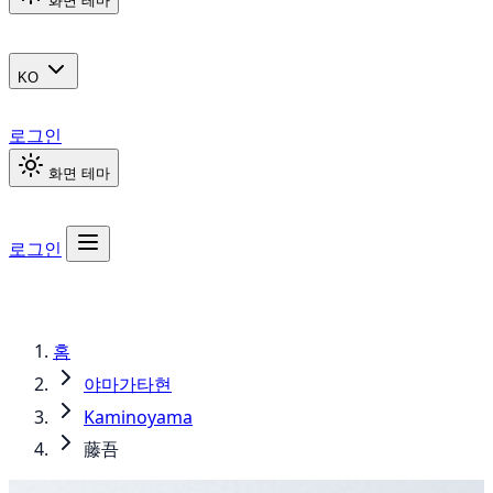
화면 테마
KO
로그인
화면 테마
로그인
홈
야마가타현
Kaminoyama
藤吾