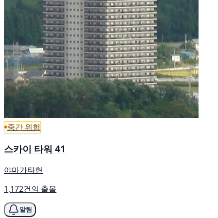
중간 위험
스카이 타워 41
야마가타현
1,172건의 출몰
알림