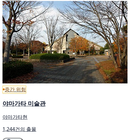
중간 위험
야마가타 미술관
야마가타현
1,244건의 출몰