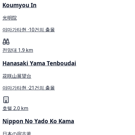
Koumyou In
光明院
야마가타현 ·
10건의 출몰
전망대
1.9 km
Hanasaki Yama Tenboudai
花咲山展望台
야마가타현 ·
21건의 출몰
호텔
2.0 km
Nippon No Yado Ko Kama
日本の宿古釜