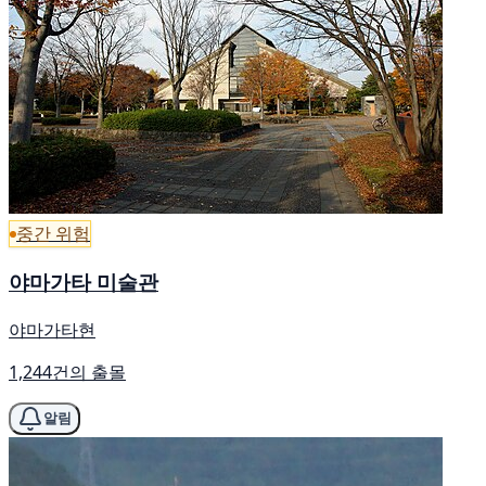
중간 위험
야마가타 미술관
야마가타현
1,244건의 출몰
알림