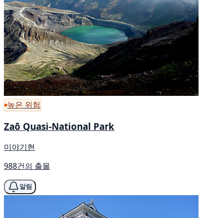
높은 위험
Zaō Quasi-National Park
미야기현
988건의 출몰
알림