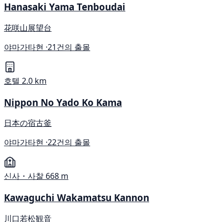
Hanasaki Yama Tenboudai
花咲山展望台
야마가타현 ·
21건의 출몰
호텔
2.0 km
Nippon No Yado Ko Kama
日本の宿古釜
야마가타현 ·
22건의 출몰
신사・사찰
668 m
Kawaguchi Wakamatsu Kannon
川口若松観音