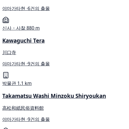
야마가타현 ·
6건의 출몰
신사・사찰
880 m
Kawaguchi Tera
川口寺
야마가타현 ·
9건의 출몰
박물관
1.1 km
Takamatsu Washi Minzoku Shiryoukan
高松和紙民俗資料館
야마가타현 ·
9건의 출몰