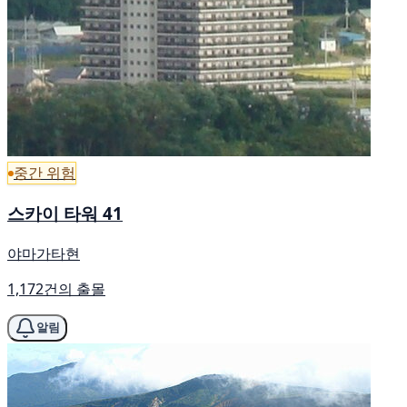
중간 위험
스카이 타워 41
야마가타현
1,172건의 출몰
알림