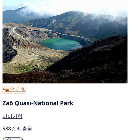
높은 위험
Zaō Quasi-National Park
미야기현
988건의 출몰