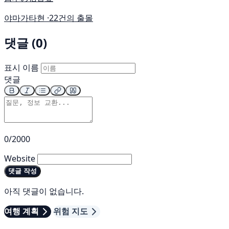
야마가타현 ·
22건의 출몰
댓글 (0)
표시 이름
댓글
0/2000
Website
댓글 작성
아직 댓글이 없습니다.
여행 계획
위험 지도