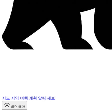
지도
지역
여행 계획
알림
제보
화면 테마