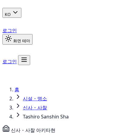
KO
로그인
화면 테마
로그인
홈
시설・명소
신사・사찰
Tashiro Sanshin Sha
신사・사찰
아키타현