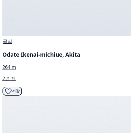
공식
Odate Ikenai-michiue, Akita
264 m
2년 전
저장