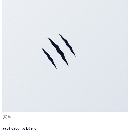
공식
Odate, Akita