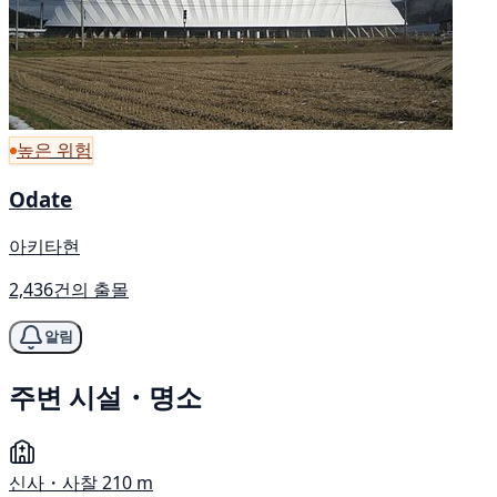
높은 위험
Odate
아키타현
2,436건의 출몰
알림
주변 시설・명소
신사・사찰
210 m