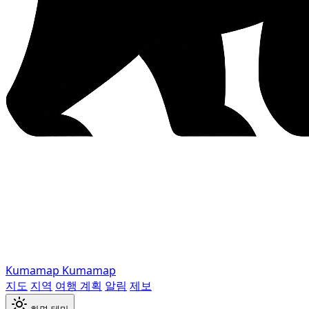
Kumamap
Kumamap
지도
지역
여행 계획
알림
제보