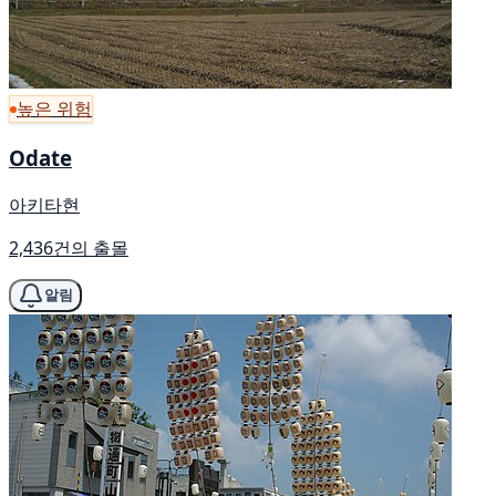
높은 위험
Odate
아키타현
2,436건의 출몰
알림