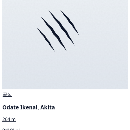
공식
Odate Ikenai, Akita
264 m