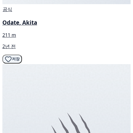
공식
Odate, Akita
211 m
2년 전
저장