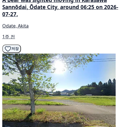
Sannōdai, Ōdate City, around 06:25 on 2026-
07-27.
Odate, Akita
1주 전
저장