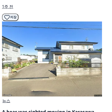
1주 전
저장
뉴스
A bear was sighted moving in Karasawa