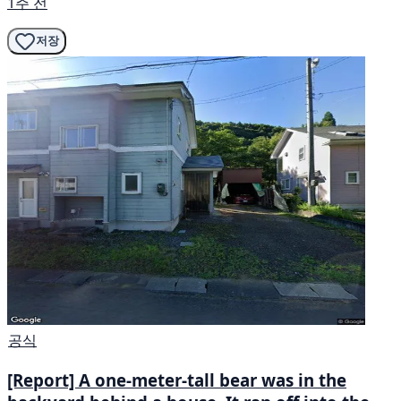
1주 전
저장
공식
[Report] A one-meter-tall bear was in the