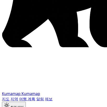
Kumamap
Kumamap
지도
지역
여행 계획
알림
제보