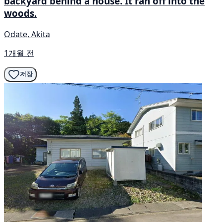
backyard behind a house. It ran off into the
woods.
Odate, Akita
1개월 전
저장