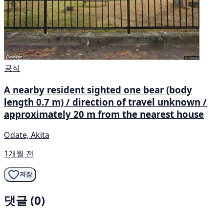
공식
A nearby resident sighted one bear (body
length 0.7 m) / direction of travel unknown /
approximately 20 m from the nearest house
Odate, Akita
1개월 전
저장
댓글 (0)