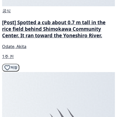
공식
[Post] Spotted a cub about 0.7 m tall in the
rice field behind Shimokawa Community
Center. It ran toward the Yoneshiro River.
Odate, Akita
1주 전
저장