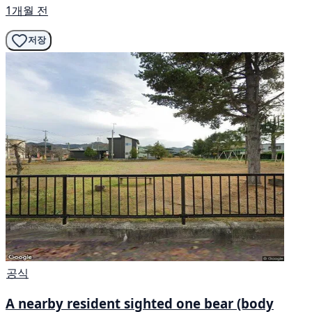
1개월 전
저장
공식
A nearby resident sighted one bear (body