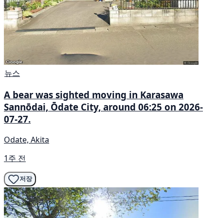
뉴스
A bear was sighted moving in Karasawa
Sannōdai, Ōdate City, around 06:25 on 2026-
07-27.
Odate, Akita
1주 전
저장