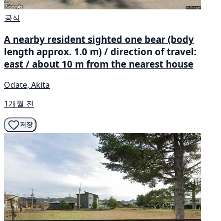
공식
A nearby resident sighted one bear (body
length approx. 1.0 m) / direction of travel:
east / about 10 m from the nearest house
Odate, Akita
1개월 전
저장