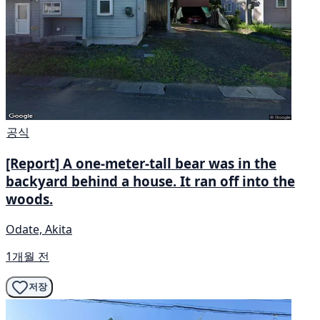
공식
[Report] A one-meter-tall bear was in the
backyard behind a house. It ran off into the
woods.
Odate, Akita
1개월 전
저장