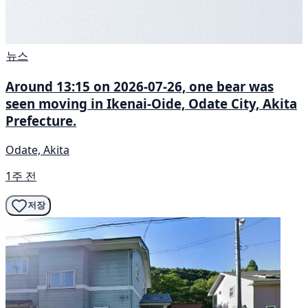
뉴스
Around 13:15 on 2026-07-26, one bear was
seen moving in Ikenai-Oide, Odate City, Akita
Prefecture.
Odate, Akita
1주 전
저장