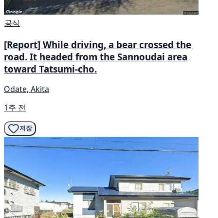
공식
[Report] While driving, a bear crossed the
road. It headed from the Sannoudai area
toward Tatsumi-cho.
Odate, Akita
1주 전
저장