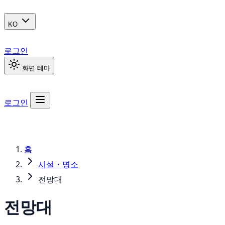
KO
로그인
화면 테마
로그인
홈
시설・명소
전망대
전망대