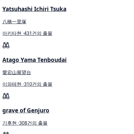
Yatsuhashi Ichiri Tsuka
八橋一里塚
아키타현 ·
431건의 출몰
Atago Yama Tenboudai
愛宕山展望台
이와테현 ·
310건의 출몰
grave of Genjuro
기후현 ·
308건의 출몰