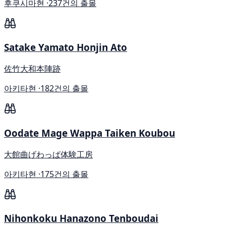
후쿠시마현 ·
237건의 출몰
Satake Yamato Honjin Ato
佐竹大和本陣跡
아키타현 ·
182건의 출몰
Oodate Mage Wappa Taiken Koubou
大館曲げわっぱ体験工房
아키타현 ·
175건의 출몰
Nihonkoku Hanazono Tenboudai