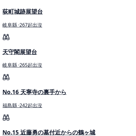
荻町城跡展望台
岐阜縣 ·
267起出沒
天守閣展望台
岐阜縣 ·
265起出沒
No.16 天寧寺の裏手から
福島縣 ·
242起出沒
No.15 近藤勇の墓付近からの鶴ヶ城