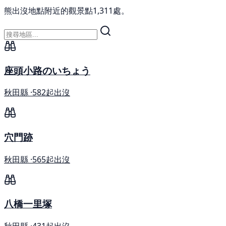
熊出沒地點附近的觀景點1,311處。
座頭小路のいちょう
秋田縣 ·
582起出沒
穴門跡
秋田縣 ·
565起出沒
八橋一里塚