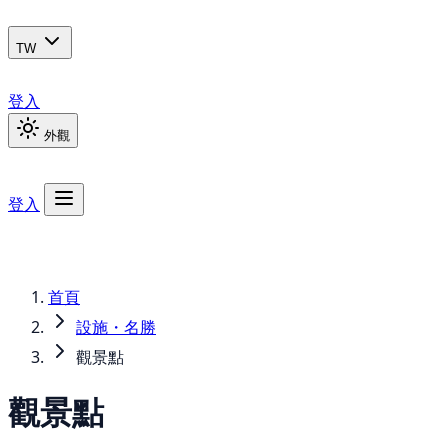
TW
登入
外觀
登入
首頁
設施・名勝
觀景點
觀景點