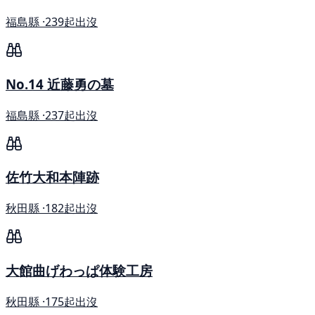
福島縣 ·
239起出沒
No.14 近藤勇の墓
福島縣 ·
237起出沒
佐竹大和本陣跡
秋田縣 ·
182起出沒
大館曲げわっぱ体験工房
秋田縣 ·
175起出沒