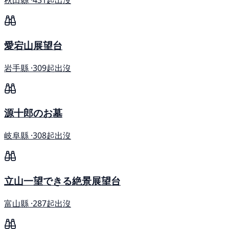
秋田縣 ·
431起出沒
愛宕山展望台
岩手縣 ·
309起出沒
源十郎のお墓
岐阜縣 ·
308起出沒
立山一望できる絶景展望台
富山縣 ·
287起出沒