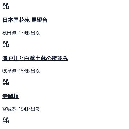
日本国花苑 展望台
秋田縣 ·
174起出沒
瀬戸川と白壁土蔵の街並み
岐阜縣 ·
158起出沒
寺岡桜
宮城縣 ·
154起出沒