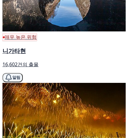
매우 높은 위험
니가타현
16,602건의 출몰
알림