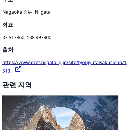
Nagaoka 文納, Niigata
좌표
37.517860, 138.997900
출처
https://www.pref.niigata.lg.jp/site/tyoujyutaisakusienn/1
319...
관련 지역