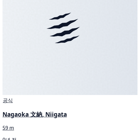
공식
Nagaoka 文納, Niigata
59 m
0년 전