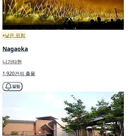
낮은 위험
Nagaoka
니가타현
1,920건의 출몰
알림