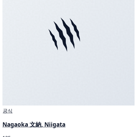
공식
Nagaoka 文納, Niigata