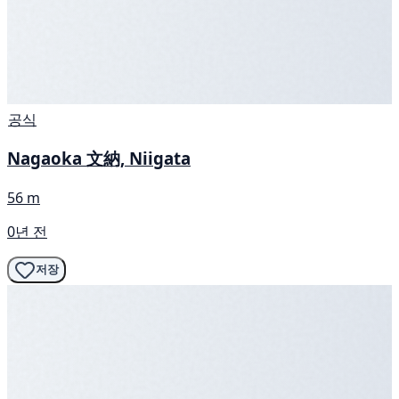
공식
Nagaoka 文納, Niigata
56 m
0년 전
저장