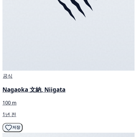
공식
Nagaoka 文納, Niigata
100 m
1년 전
저장