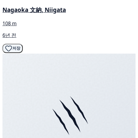
Nagaoka 文納, Niigata
108 m
6년 전
저장