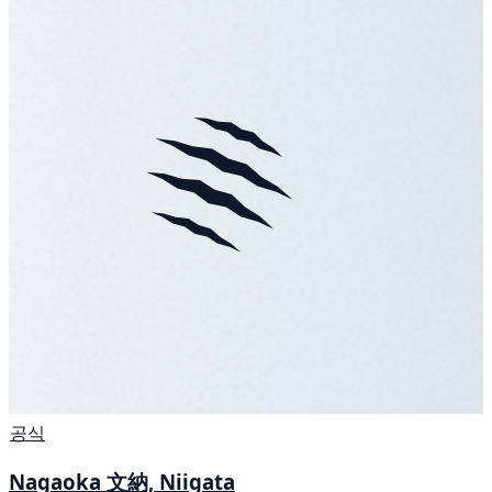
공식
Nagaoka 文納, Niigata