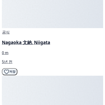
공식
Nagaoka 文納, Niigata
0 m
5년 전
저장