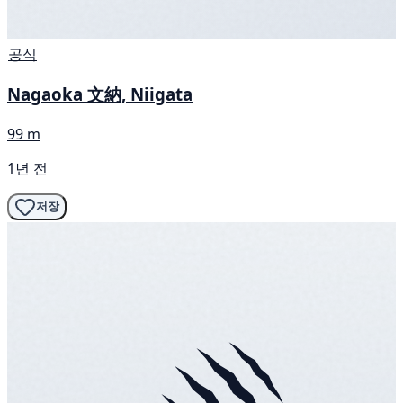
공식
Nagaoka 文納, Niigata
99 m
1년 전
저장