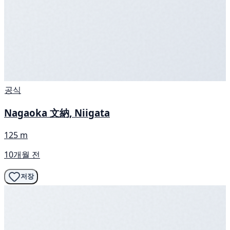
공식
Nagaoka 文納, Niigata
125 m
10개월 전
저장