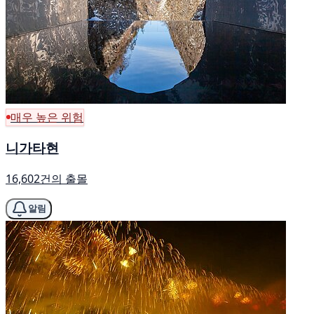
매우 높은 위험
니가타현
16,602건의 출몰
알림