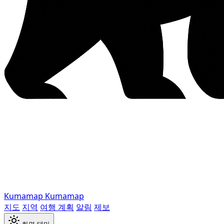
Kumamap
Kumamap
지도
지역
여행 계획
알림
제보