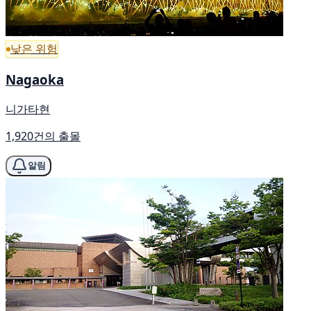
낮은 위험
Nagaoka
니가타현
1,920건의 출몰
알림