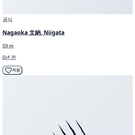
공식
Nagaoka 文納, Niigata
59 m
0년 전
저장